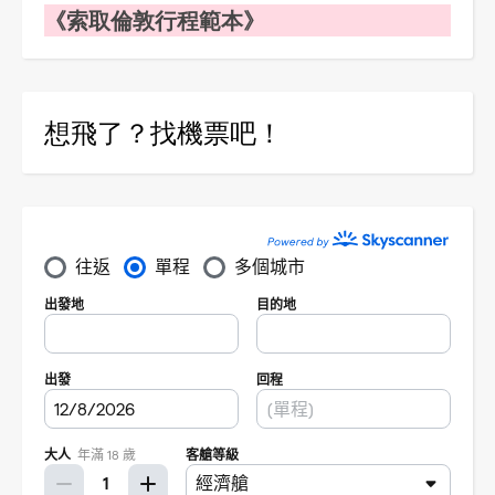
《索取倫敦行程範本》
想飛了？找機票吧！