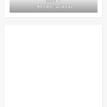
我的新書！
｜
博客來購買
｜
誠品購買連結