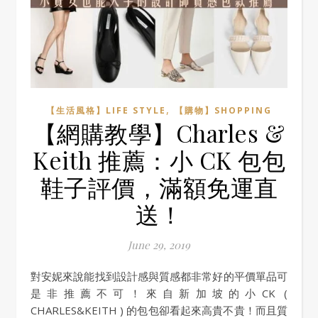
,
【生活風格】LIFE STYLE
【購物】SHOPPING
【網購教學】Charles &
Keith 推薦：小 CK 包包
鞋子評價，滿額免運直
送！
June 29, 2019
對安妮來說能找到設計感與質感都非常好的平價單品可
是非推薦不可！來自新加坡的小CK (
CHARLES&KEITH ) 的包包卻看起來高貴不貴！而且質