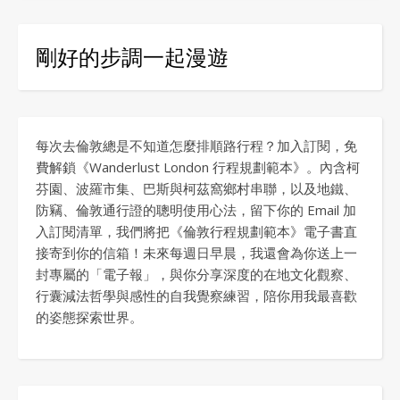
剛好的步調一起漫遊
每次去倫敦總是不知道怎麼排順路行程？加入訂閱，免
費解鎖《Wanderlust London 行程規劃範本》。內含柯
芬園、波羅市集、巴斯與柯茲窩鄉村串聯，以及地鐵、
防竊、倫敦通行證的聰明使用心法，留下你的 Email 加
入訂閱清單，我們將把《倫敦行程規劃範本》電子書直
接寄到你的信箱！未來每週日早晨，我還會為你送上一
封專屬的「電子報」，與你分享深度的在地文化觀察、
行囊減法哲學與感性的自我覺察練習，陪你用我最喜歡
的姿態探索世界。