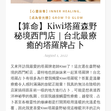
,
【心靈保養】INNER HEALING
【成為發光體】GROW TO GLOW
【算命】Kiwi塔羅森野
秘境西門店｜台北最療
癒的塔羅牌占卜
August 1, 2022
又來拜訪我最愛的塔羅牌老師Kiwi了！這次選在森野秘
境的西門町店，還特地也抓妹妹來一起算塔羅牌！台北
塔羅占卜有很多為什麼我獨愛Kiwi塔羅呢？答案是溫馨
療癒令人感到滿滿的放鬆正能量！我真的無法在陰暗的
店家搞得跟巫術一樣的地方進行占卜，可能是想表達西
洋神祕學的氛圍，但當我越接觸靈性療癒，越發現．占
卜甚至各種靈性的修練都是打開黑暗用溫暖的光溫柔包
覆，因此我更喜愛Kiwi塔羅森野秘境這種暖洋洋的正向