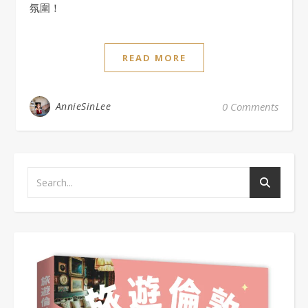
氛圍！
READ MORE
AnnieSinLee
0 Comments