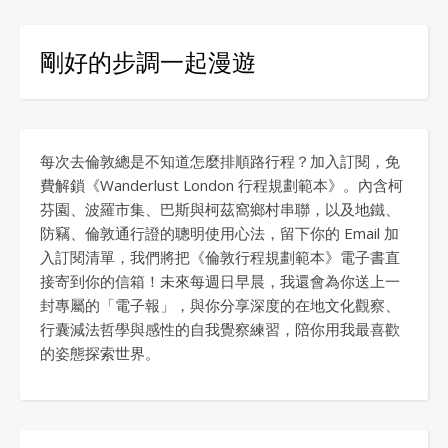
剛好的步調一起漫遊
每次去倫敦總是不知道怎麼排順路行程？加入訂閱，免
費解鎖《Wanderlust London 行程規劃範本》。內含柯
芬園、波羅市集、巴斯與柯茲窩鄉村串聯，以及地鐵、
防竊、倫敦通行證的聰明使用心法，留下你的 Email 加
入訂閱清單，我們將把《倫敦行程規劃範本》電子書直
接寄到你的信箱！未來每週日早晨，我還會為你送上一
封專屬的「電子報」，與你分享深度的在地文化觀察、
行囊減法哲學與感性的自我覺察練習，陪你用我最喜歡
的姿態探索世界。