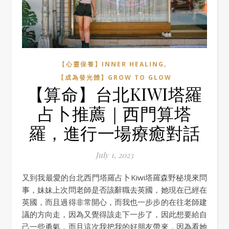
,
【心靈保養】INNER HEALING
【成為發光體】GROW TO GLOW
【算命】台北KIWI塔羅
占卜推薦｜西門算塔
羅，進行一場療癒對話
July 1, 2023
又到我最愛的台北西門塔羅占卜Kiwi塔羅森野秘境來問
事，妹妹上次問老師是否該辭職去英國，她現在已經在
英國，而且過得非常開心，而我也一步步的在往老師建
議的方向走，因為又覺得該走下一步了，因此想要給自
己一些勇氣，而且這次我把我的好朋友帶來，因為看她