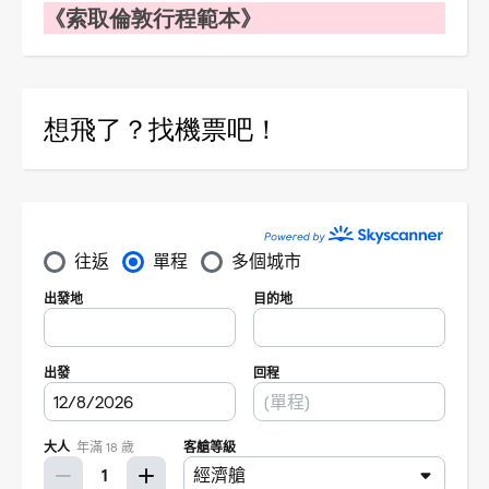
《索取倫敦行程範本》
想飛了？找機票吧！