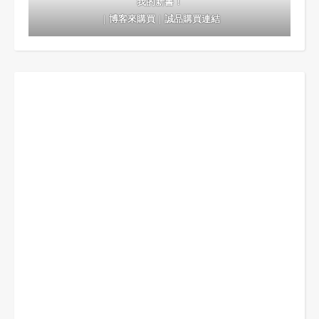
我的新書！
｜
博客來購買
｜
誠品購買連結