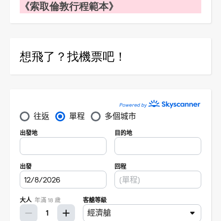
《索取倫敦行程範本》
想飛了？找機票吧！