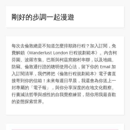
剛好的步調一起漫遊
每次去倫敦總是不知道怎麼排順路行程？加入訂閱，免
費解鎖《Wanderlust London 行程規劃範本》。內含柯
芬園、波羅市集、巴斯與柯茲窩鄉村串聯，以及地鐵、
防竊、倫敦通行證的聰明使用心法，留下你的 Email 加
入訂閱清單，我們將把《倫敦行程規劃範本》電子書直
接寄到你的信箱！未來每週日早晨，我還會為你送上一
封專屬的「電子報」，與你分享深度的在地文化觀察、
行囊減法哲學與感性的自我覺察練習，陪你用我最喜歡
的姿態探索世界。