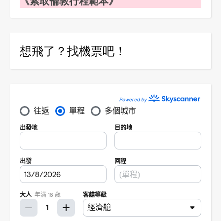
《索取倫敦行程範本》
想飛了？找機票吧！