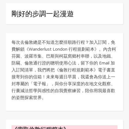
剛好的步調一起漫遊
每次去倫敦總是不知道怎麼排順路行程？加入訂閱，免
費解鎖《Wanderlust London 行程規劃範本》。內含柯
芬園、波羅市集、巴斯與柯茲窩鄉村串聯，以及地鐵、
防竊、倫敦通行證的聰明使用心法，留下你的 Email 加
入訂閱清單，我們將把《倫敦行程規劃範本》電子書直
接寄到你的信箱！未來每週日早晨，我還會為你送上一
封專屬的「電子報」，與你分享深度的在地文化觀察、
行囊減法哲學與感性的自我覺察練習，陪你用我最喜歡
的姿態探索世界。