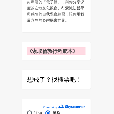
封專屬的「電子報」，與你分享深
度的在地文化觀察、行囊減法哲學
與感性的自我覺察練習，陪你用我
最喜歡的姿態探索世界。
《索取倫敦行程範本》
想飛了？找機票吧！