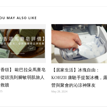
OU MAY ALSO LIKE
香頌】 歐巴拉朵馬賽皂
【居家生活】冰塊自由：
，從頭洗到腳敏弱肌旅人
KOHZII 康馳手提製冰機，
淨救贖
營與聚會的沁涼神隊友
025
May 28, 2024