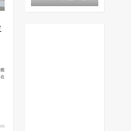
評
療癒
放在
ts