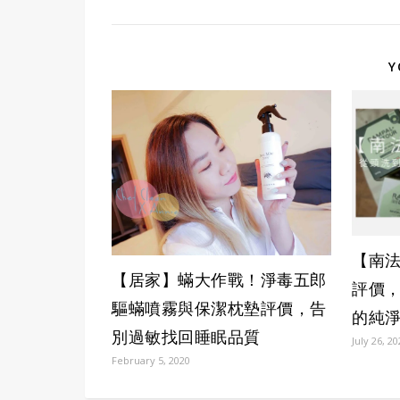
Y
【南法
【居家】蟎大作戰！淨毒五郎
評價
驅蟎噴霧與保潔枕墊評價，告
的純
別過敏找回睡眠品質
July 26, 2
February 5, 2020