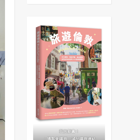
我的新書！
｜
博客來購買
｜
誠品購買連結