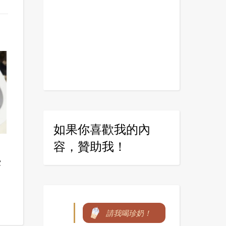
如果你喜歡我的內
容，贊助我！
露
請我喝珍奶！