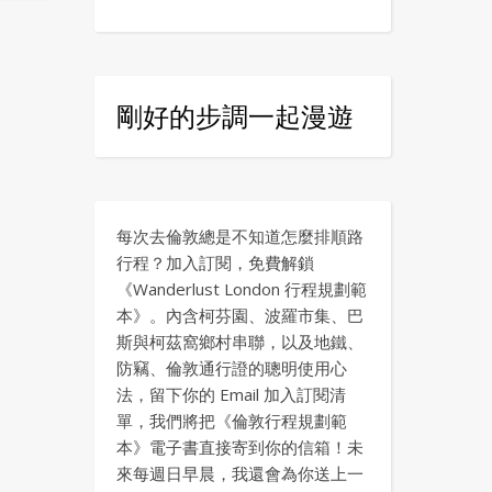
剛好的步調一起漫遊
每次去倫敦總是不知道怎麼排順路
行程？加入訂閱，免費解鎖
《Wanderlust London 行程規劃範
本》。內含柯芬園、波羅市集、巴
斯與柯茲窩鄉村串聯，以及地鐵、
防竊、倫敦通行證的聰明使用心
法，留下你的 Email 加入訂閱清
單，我們將把《倫敦行程規劃範
本》電子書直接寄到你的信箱！未
來每週日早晨，我還會為你送上一