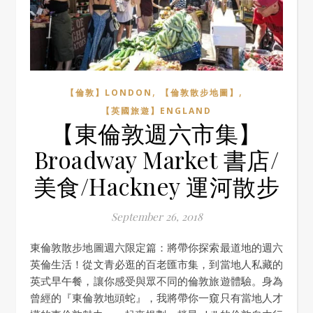
,
,
【倫敦】LONDON
【倫敦散步地圖】
【英國旅遊】ENGLAND
【東倫敦週六市集】
Broadway Market 書店/
美食/Hackney 運河散步
September 26, 2018
東倫敦散步地圖週六限定篇：將帶你探索最道地的週六
英倫生活！從文青必逛的百老匯市集，到當地人私藏的
英式早午餐，讓你感受與眾不同的倫敦旅遊體驗。身為
曾經的『東倫敦地頭蛇』，我將帶你一窺只有當地人才