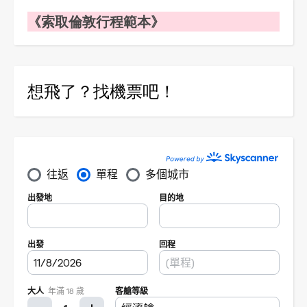
《索取倫敦行程範本》
想飛了？找機票吧！