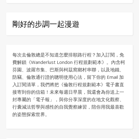
剛好的步調一起漫遊
每次去倫敦總是不知道怎麼排順路行程？加入訂閱，免
費解鎖《Wanderlust London 行程規劃範本》。內含柯
芬園、波羅市集、巴斯與柯茲窩鄉村串聯，以及地鐵、
防竊、倫敦通行證的聰明使用心法，留下你的 Email 加
入訂閱清單，我們將把《倫敦行程規劃範本》電子書直
接寄到你的信箱！未來每週日早晨，我還會為你送上一
封專屬的「電子報」，與你分享深度的在地文化觀察、
行囊減法哲學與感性的自我覺察練習，陪你用我最喜歡
的姿態探索世界。