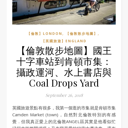
,
,
【倫敦】LONDON
【倫敦散步地圖】
【英國旅遊】ENGLAND
【倫敦散步地圖】國王
十字車站到肯頓市集：
攝政運河、水上書店與
Coal Drops Yard
September 26, 2018
英國旅遊景點有很多，我第一個逛的市集就是肯頓市集
Camden Market (town)，自然對北倫敦特別的有感
覺．但我真正愛上的北倫敦ANGEL區其實是他看似忙