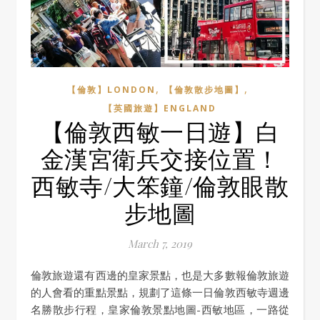
,
,
【倫敦】LONDON
【倫敦散步地圖】
【英國旅遊】ENGLAND
【倫敦西敏一日遊】白
金漢宮衛兵交接位置！
西敏寺/大笨鐘/倫敦眼散
步地圖
March 7, 2019
倫敦旅遊還有西邊的皇家景點，也是大多數報倫敦旅遊
的人會看的重點景點，規劃了這條一日倫敦西敏寺週邊
名勝散步行程，皇家倫敦景點地圖-西敏地區，一路從