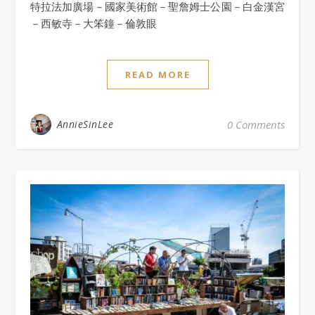
特拉法加廣場－國家美術館－聖詹姆士公園－白金漢宮
－西敏寺－大笨鐘－倫敦眼
READ MORE
AnnieSinLee
0 Comments