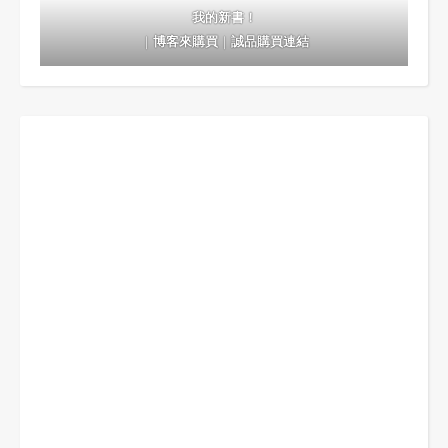
我的新書！
｜
博客來購買
｜
誠品購買連結