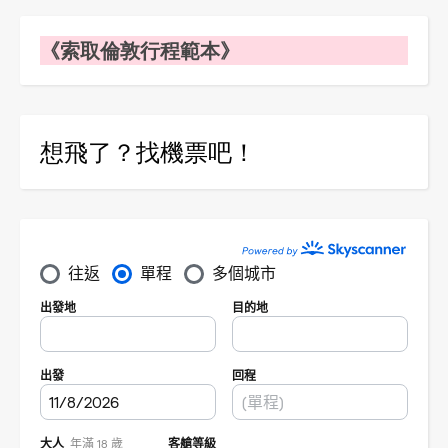
《索取倫敦行程範本》
想飛了？找機票吧！