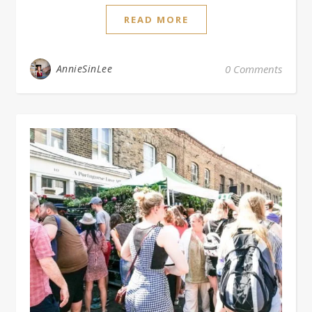
READ MORE
AnnieSinLee
0 Comments