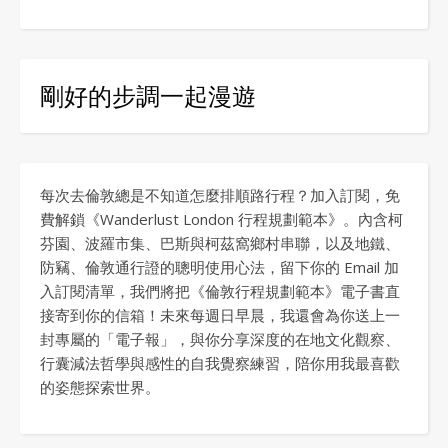
剛好的步調一起漫遊
每次去倫敦總是不知道怎麼排順路行程？加入訂閱，免
費解鎖《Wanderlust London 行程規劃範本》。內含柯
芬園、波羅市集、巴斯與柯茲窩鄉村串聯，以及地鐵、
防竊、倫敦通行證的聰明使用心法，留下你的 Email 加
入訂閱清單，我們將把《倫敦行程規劃範本》電子書直
接寄到你的信箱！未來每週日早晨，我還會為你送上一
封專屬的「電子報」，與你分享深度的在地文化觀察、
行囊減法哲學與感性的自我覺察練習，陪你用我最喜歡
的姿態探索世界。