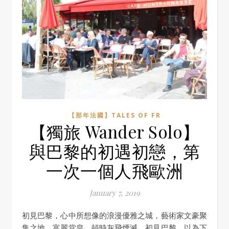
【那年法國】TALES OF FR
【獨旅 Wander Solo】
與巴黎的初遇初戀，第
一次一個人飛歐洲
January 7, 2019
初見巴黎，心中所想像的浪漫優雅之城，藝術家文豪聚
集之地，富麗堂皇，頓時灰飛煙滅．初見巴黎，以為下