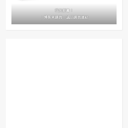
我的新書！
｜
博客來購買
｜
誠品購買連結