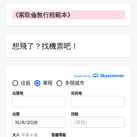
《索取倫敦行程範本》
想飛了？找機票吧！