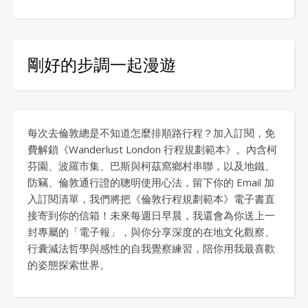
剛好的步調一起漫遊
每次去倫敦總是不知道怎麼排順路行程？加入訂閱，免
費解鎖《Wanderlust London 行程規劃範本》。內含柯
芬園、波羅市集、巴斯與柯茲窩鄉村串聯，以及地鐵、
防竊、倫敦通行證的聰明使用心法，留下你的 Email 加
入訂閱清單，我們將把《倫敦行程規劃範本》電子書直
接寄到你的信箱！未來每週日早晨，我還會為你送上一
封專屬的「電子報」，與你分享深度的在地文化觀察、
行囊減法哲學與感性的自我覺察練習，陪你用我最喜歡
的姿態探索世界。