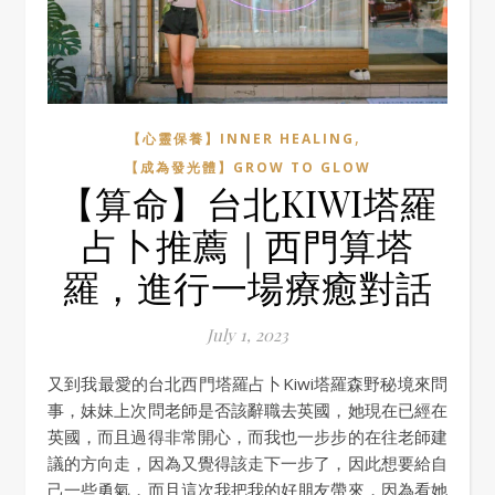
,
【心靈保養】INNER HEALING
【成為發光體】GROW TO GLOW
【算命】台北KIWI塔羅
占卜推薦｜西門算塔
羅，進行一場療癒對話
July 1, 2023
又到我最愛的台北西門塔羅占卜Kiwi塔羅森野秘境來問
事，妹妹上次問老師是否該辭職去英國，她現在已經在
英國，而且過得非常開心，而我也一步步的在往老師建
議的方向走，因為又覺得該走下一步了，因此想要給自
己一些勇氣，而且這次我把我的好朋友帶來，因為看她