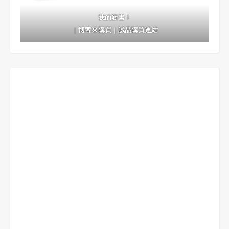
我的新書！
｜
博客來購買
｜
誠品購買連結