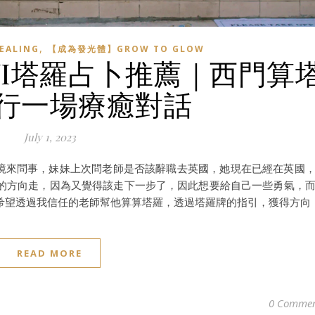
,
EALING
【成為發光體】GROW TO GLOW
WI塔羅占卜推薦｜西門算
行一場療癒對話
July 1, 2023
秘境來問事，妹妹上次問老師是否該辭職去英國，她現在已經在英國
的方向走，因為又覺得該走下一步了，因此想要給自己一些勇氣，
希望透過我信任的老師幫他算算塔羅，透過塔羅牌的指引，獲得方向
READ MORE
0 Commen