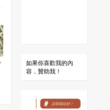
如果你喜歡我的內
？
容，贊助我！
請我喝珍奶！