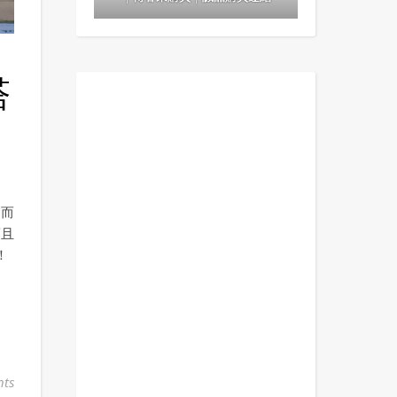
塔
，而
而且
！
ts