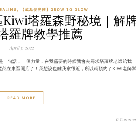
,
EALING
【成為發光體】GROW TO GLOW
Kiwi塔羅森野秘境｜解
塔羅牌教學推薦
April 5, 2022
是一句話，一個力量，在我需要的時候我會去尋求塔羅牌老師給我
，竟然在東區開店了！我想說也離我家很近，所以就預約了KIWI老師
READ MORE
0 Commen