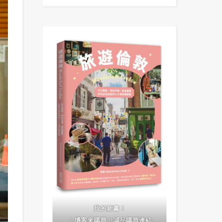
我的新書！
｜
博客來購買
｜
誠品購買連結