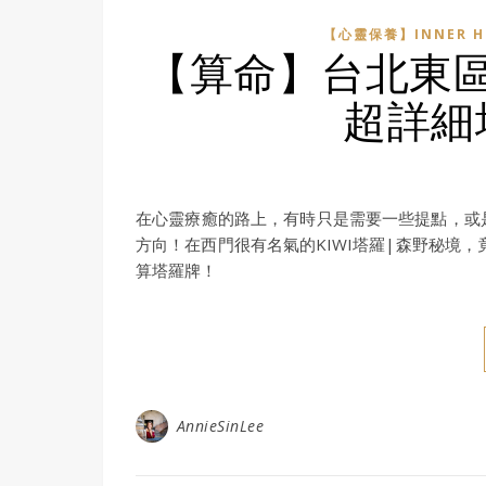
【心靈保養】INNER H
【算命】台北東區
超詳細
在心靈療癒的路上，有時只是需要一些提點，或
方向！在西門很有名氣的KIWI塔羅|森野秘境
算塔羅牌！
AnnieSinLee