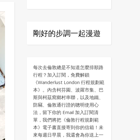
剛好的步調一起漫遊
每次去倫敦總是不知道怎麼排順路
行程？加入訂閱，免費解鎖
《Wanderlust London 行程規劃範
本》。內含柯芬園、波羅市集、巴
斯與柯茲窩鄉村串聯，以及地鐵、
防竊、倫敦通行證的聰明使用心
法，留下你的 Email 加入訂閱清
單，我們將把《倫敦行程規劃範
本》電子書直接寄到你的信箱！未
來每週日早晨，我還會為你送上一