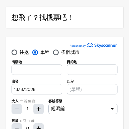
想飛了？找機票吧！