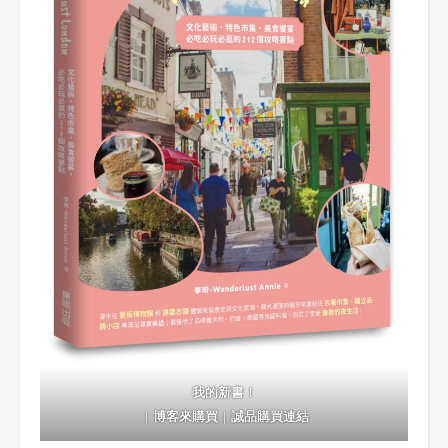
我的新書！
｜
博客來購買
｜
誠品購買連結