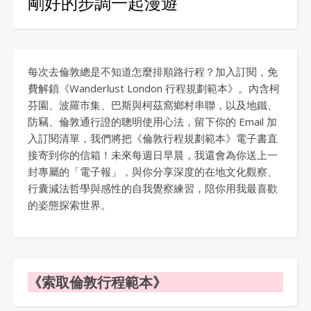
剛好的步調一起漫遊
每次去倫敦總是不知道怎麼排順路行程？加入訂閱，免
費解鎖《Wanderlust London 行程規劃範本》。內含柯
芬園、波羅市集、巴斯與柯茲窩鄉村串聯，以及地鐵、
防竊、倫敦通行證的聰明使用心法，留下你的 Email 加
入訂閱清單，我們將把《倫敦行程規劃範本》電子書直
接寄到你的信箱！未來每週日早晨，我還會為你送上一
封專屬的「電子報」，與你分享深度的在地文化觀察、
行囊減法哲學與感性的自我覺察練習，陪你用我最喜歡
的姿態探索世界。
《索取倫敦行程範本》