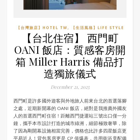
,
【台灣旅店】HOTEL TW
【生活風格】LIFE STYLE
【台北住宿】 西門町
OANI 飯店：質感客房開
箱 Miller Harris 備品打
造獨旅儀式
December 21, 2025
西門町是許多國外遊客與外地旅人前來台北的首選落腳
之處，近期新開幕的 OANI 飯店，絕對是我推薦外國友
人的首選西門町住宿！距離西門捷運站三號出口僅一分
鐘，攜手本市設計打造的城市綠洲，細節極致奢華，除
了因為剛開幕設施相當完善，價格也比許多四星飯店更
平易近人！背包客房更是 CP 值爆表，共用衛浴竟配備