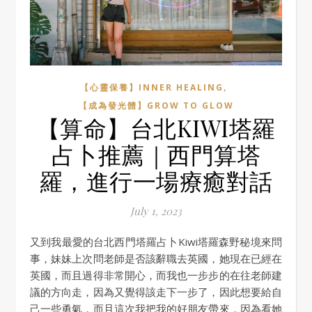
,
【心靈保養】INNER HEALING
【成為發光體】GROW TO GLOW
【算命】台北KIWI塔羅
占卜推薦｜西門算塔
羅，進行一場療癒對話
July 1, 2023
又到我最愛的台北西門塔羅占卜Kiwi塔羅森野秘境來問
事，妹妹上次問老師是否該辭職去英國，她現在已經在
英國，而且過得非常開心，而我也一步步的在往老師建
議的方向走，因為又覺得該走下一步了，因此想要給自
己一些勇氣，而且這次我把我的好朋友帶來，因為看她