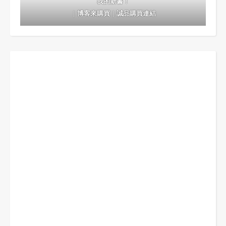
我的新書！
｜
博客來購買
｜
誠品購買連結