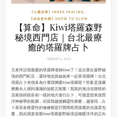
,
【心靈保養】INNER HEALING
【成為發光體】GROW TO GLOW
【算命】Kiwi塔羅森野
秘境西門店｜台北最療
癒的塔羅牌占卜
August 1, 2022
又來拜訪我最愛的塔羅牌老師Kiwi了！這次選在森野秘
境的西門町店，還特地也抓妹妹來一起算塔羅牌！台北
塔羅占卜有很多為什麼我獨愛Kiwi塔羅呢？答案是溫馨
療癒令人感到滿滿的放鬆正能量！我真的無法在陰暗的
店家搞得跟巫術一樣的地方進行占卜，可能是想表達西
洋神祕學的氛圍，但當我越接觸靈性療癒，越發現．占
卜甚至各種靈性的修練都是打開黑暗用溫暖的光溫柔包
覆，因此我更喜愛Kiwi塔羅森野秘境這種暖洋洋的正向