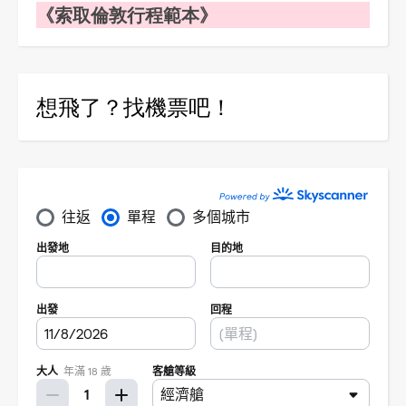
《索取倫敦行程範本》
想飛了？找機票吧！