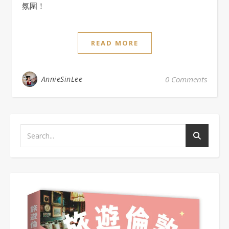
氛圍！
READ MORE
AnnieSinLee
0 Comments