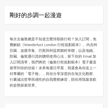
剛好的步調一起漫遊
每次去倫敦總是不知道怎麼排順路行程？加入訂閱，免
費解鎖《Wanderlust London 行程規劃範本》。內含柯
芬園、波羅市集、巴斯與柯茲窩鄉村串聯，以及地鐵、
防竊、倫敦通行證的聰明使用心法，留下你的 Email 加
入訂閱清單，我們將把《倫敦行程規劃範本》電子書直
接寄到你的信箱！未來每週日早晨，我還會為你送上一
封專屬的「電子報」，與你分享深度的在地文化觀察、
行囊減法哲學與感性的自我覺察練習，陪你用我最喜歡
的姿態探索世界。