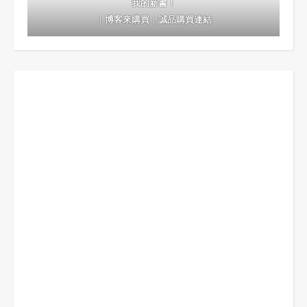
我的新書！
｜
博客來購買
｜
誠品購買連結