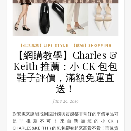
,
【生活風格】LIFE STYLE
【購物】SHOPPING
【網購教學】Charles &
Keith 推薦：小 CK 包包
鞋子評價，滿額免運直
送！
June 29, 2019
對安妮來說能找到設計感與質感都非常好的平價單品可
是非推薦不可！來自新加坡的小CK (
CHARLES&KEITH ) 的包包卻看起來高貴不貴！而且質