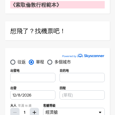
《索取倫敦行程範本》
想飛了？找機票吧！