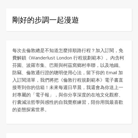
剛好的步調一起漫遊
每次去倫敦總是不知道怎麼排順路行程？加入訂閱，免
費解鎖《Wanderlust London 行程規劃範本》。內含柯
芬園、波羅市集、巴斯與柯茲窩鄉村串聯，以及地鐵、
防竊、倫敦通行證的聰明使用心法，留下你的 Email 加
入訂閱清單，我們將把《倫敦行程規劃範本》電子書直
接寄到你的信箱！未來每週日早晨，我還會為你送上一
封專屬的「電子報」，與你分享深度的在地文化觀察、
行囊減法哲學與感性的自我覺察練習，陪你用我最喜歡
的姿態探索世界。