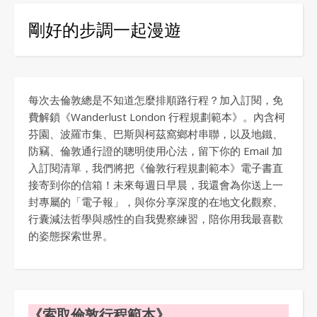
剛好的步調一起漫遊
每次去倫敦總是不知道怎麼排順路行程？加入訂閱，免
費解鎖《Wanderlust London 行程規劃範本》。內含柯
芬園、波羅市集、巴斯與柯茲窩鄉村串聯，以及地鐵、
防竊、倫敦通行證的聰明使用心法，留下你的 Email 加
入訂閱清單，我們將把《倫敦行程規劃範本》電子書直
接寄到你的信箱！未來每週日早晨，我還會為你送上一
封專屬的「電子報」，與你分享深度的在地文化觀察、
行囊減法哲學與感性的自我覺察練習，陪你用我最喜歡
的姿態探索世界。
《索取倫敦行程範本》