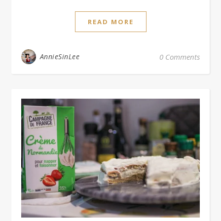
READ MORE
AnnieSinLee
0 Comments