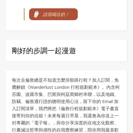
請我喝珍奶！
剛好的步調一起漫遊
每次去倫敦總是不知道怎麼排順路行程？加入訂閱，免
費解鎖《Wanderlust London 行程規劃範本》。內含柯
芬園、波羅市集、巴斯與柯茲窩鄉村串聯，以及地鐵、
防竊、倫敦通行證的聰明使用心法，留下你的 Email 加
入訂閱清單，我們將把《倫敦行程規劃範本》電子書直
接寄到你的信箱！未來每週日早晨，我還會為你送上一
封專屬的「電子報」，與你分享深度的在地文化觀察、
行囊減法哲學與感性的自我覺察練習，陪你用我最喜歡