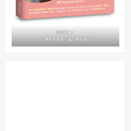
我的新書！
｜
博客來購買
｜
誠品購買連結