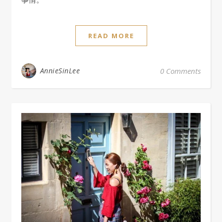
READ MORE
AnnieSinLee
0 Comments