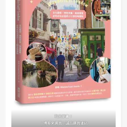
我的新書！
｜
博客來購買
｜
誠品購買連結