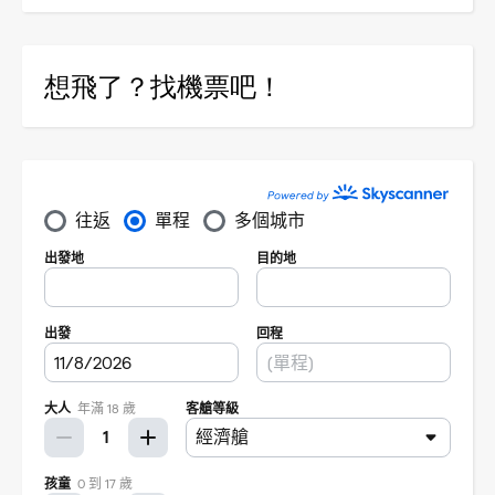
想飛了？找機票吧！