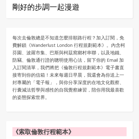
剛好的步調一起漫遊
每次去倫敦總是不知道怎麼排順路行程？加入訂閱，免
費解鎖《Wanderlust London 行程規劃範本》。內含柯
芬園、波羅市集、巴斯與柯茲窩鄉村串聯，以及地鐵、
防竊、倫敦通行證的聰明使用心法，留下你的 Email 加
入訂閱清單，我們將把《倫敦行程規劃範本》電子書直
接寄到你的信箱！未來每週日早晨，我還會為你送上一
封專屬的「電子報」，與你分享深度的在地文化觀察、
行囊減法哲學與感性的自我覺察練習，陪你用我最喜歡
的姿態探索世界。
《索取倫敦行程範本》