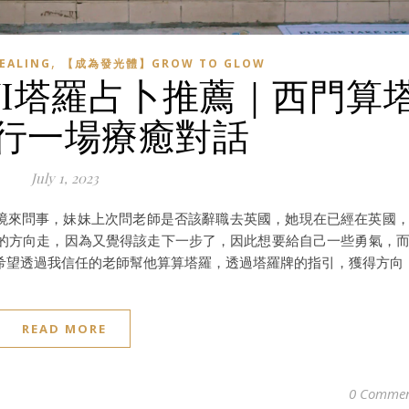
,
EALING
【成為發光體】GROW TO GLOW
WI塔羅占卜推薦｜西門算
行一場療癒對話
July 1, 2023
秘境來問事，妹妹上次問老師是否該辭職去英國，她現在已經在英國
的方向走，因為又覺得該走下一步了，因此想要給自己一些勇氣，
希望透過我信任的老師幫他算算塔羅，透過塔羅牌的指引，獲得方向
READ MORE
0 Commen