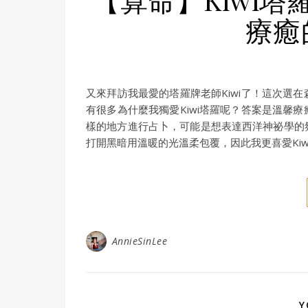
療癒
又來拜訪我最愛的塔羅牌老師Kiwi了！這次選
有很多為什麼我獨愛Kiwi塔羅呢？答案是溫馨
樣的地方進行占卜，可能是想表達西洋神祕學的
打開黑暗用溫暖的光溫柔包覆，因此我更喜愛Ki
AnnieSinLee
Y