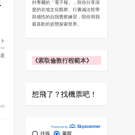
封專屬的「電子報」，與你分享深
度的在地文化觀察、行囊減法哲學
與感性的自我覺察練習，陪你用我
最喜歡的姿態探索世界。
占卜
術一
都是
《索取倫敦行程範本》
想飛了？找機票吧！
ts