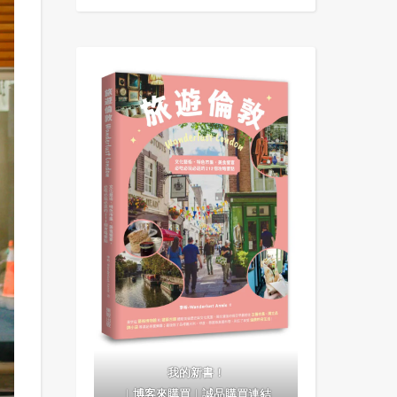
我的新書！
｜
博客來購買
｜
誠品購買連結