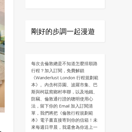
剛好的步調一起漫遊
每次去倫敦總是不知道怎麼排順路
行程？加入訂閱，免費解鎖
《Wanderlust London 行程規劃範
本》。內含柯芬園、波羅市集、巴
斯與柯茲窩鄉村串聯，以及地鐵、
防竊、倫敦通行證的聰明使用心
法，留下你的 Email 加入訂閱清
單，我們將把《倫敦行程規劃範
本》電子書直接寄到你的信箱！未
來每週日早晨，我還會為你送上一
最