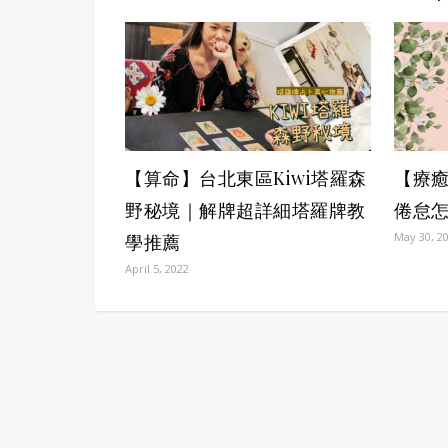
【算命】台北東區Kiwi塔羅森
【療癒
野秘境｜解牌超詳細塔羅牌教
倦怠怎
May 30, 2
學推薦
April 5, 2022