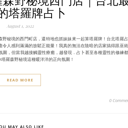
的塔羅牌占卜
August 1, 2022
在森野秘境的西門町店，還特地也抓妹妹來一起算塔羅牌！台北塔羅
療癒令人感到滿滿的放鬆正能量！我真的無法在陰暗的店家搞得跟巫
氛圍，但當我越接觸靈性療癒，越發現．占卜甚至各種靈性的修練
wi塔羅森野秘境這種暖洋洋的正向氛圍！
READ MORE
0 Commen
OU MAY ALSO LIKE