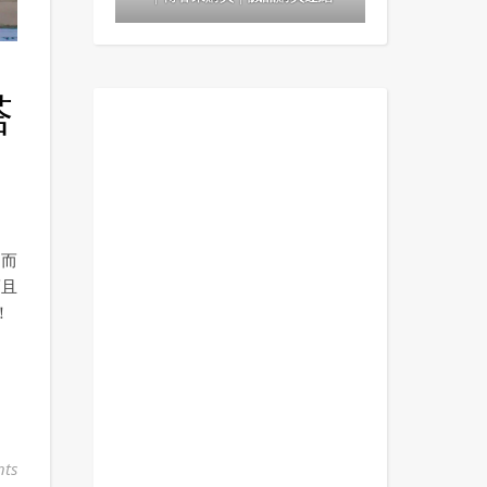
塔
，而
而且
！
ts