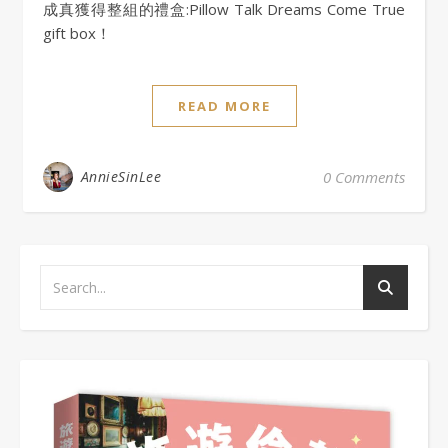
成真獲得整組的禮盒:Pillow Talk Dreams Come True
gift box！
READ MORE
AnnieSinLee
0 Comments