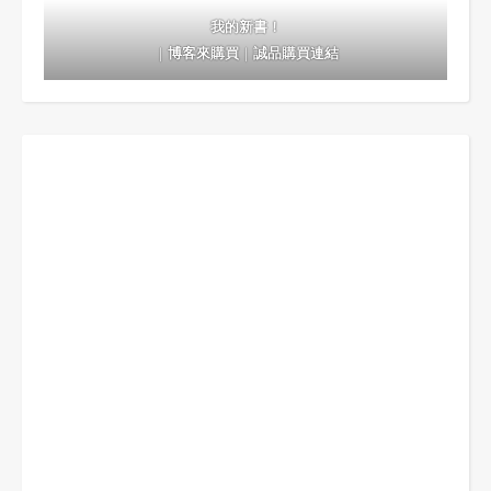
我的新書！
｜
博客來購買
｜
誠品購買連結