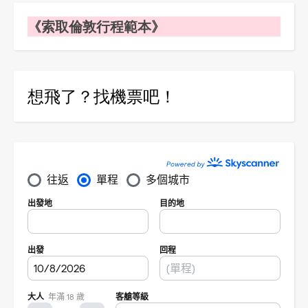
《索取倫敦行程範本》
想飛了？找機票吧！