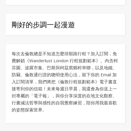
剛好的步調一起漫遊
每次去倫敦總是不知道怎麼排順路行程？加入訂閱，免
費解鎖《Wanderlust London 行程規劃範本》。內含柯
芬園、波羅市集、巴斯與柯茲窩鄉村串聯，以及地鐵、
防竊、倫敦通行證的聰明使用心法，留下你的 Email 加
入訂閱清單，我們將把《倫敦行程規劃範本》電子書直
接寄到你的信箱！未來每週日早晨，我還會為你送上一
封專屬的「電子報」，與你分享深度的在地文化觀察、
行囊減法哲學與感性的自我覺察練習，陪你用我最喜歡
的姿態探索世界。