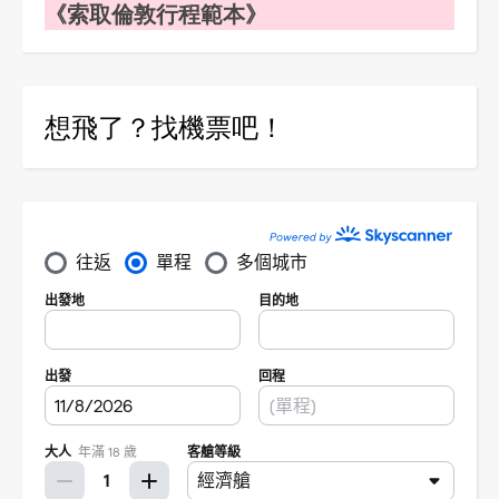
《索取倫敦行程範本》
想飛了？找機票吧！