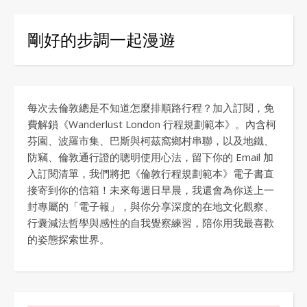
剛好的步調一起漫遊
每次去倫敦總是不知道怎麼排順路行程？加入訂閱，免
費解鎖《Wanderlust London 行程規劃範本》。內含柯
芬園、波羅市集、巴斯與柯茲窩鄉村串聯，以及地鐵、
防竊、倫敦通行證的聰明使用心法，留下你的 Email 加
入訂閱清單，我們將把《倫敦行程規劃範本》電子書直
接寄到你的信箱！未來每週日早晨，我還會為你送上一
封專屬的「電子報」，與你分享深度的在地文化觀察、
行囊減法哲學與感性的自我覺察練習，陪你用我最喜歡
的姿態探索世界。