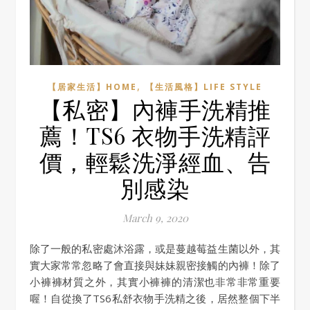
,
【居家生活】HOME
【生活風格】LIFE STYLE
【私密】內褲手洗精推
薦！TS6 衣物手洗精評
價，輕鬆洗淨經血、告
別感染
March 9, 2020
除了一般的私密處沐浴露，或是蔓越莓益生菌以外，其
實大家常常忽略了會直接與妹妹親密接觸的內褲！除了
小褲褲材質之外，其實小褲褲的清潔也非常非常重要
喔！自從換了TS6私舒衣物手洗精之後，居然整個下半