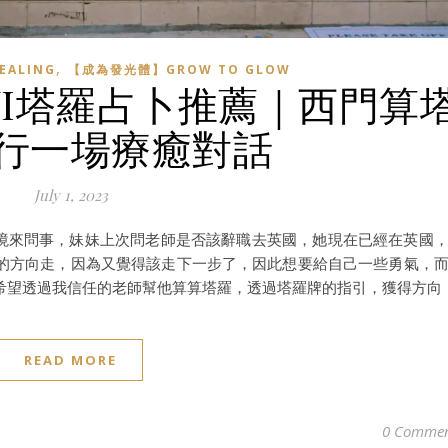
,
EALING
【成為發光體】GROW TO GLOW
WI塔羅占卜推薦｜西門算
行一場療癒對話
July 1, 2023
秘境來問事，妹妹上次問老師是否該辭職去英國，她現在已經在英國
的方向走，因為又覺得該走下一步了，因此想要給自己一些勇氣，
希望透過我信任的老師幫他算算塔羅，透過塔羅牌的指引，獲得方向
READ MORE
0 Commen