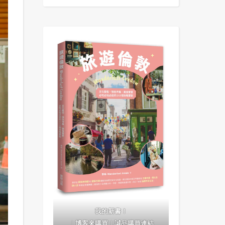
我的新書！
｜
博客來購買
｜
誠品購買連結