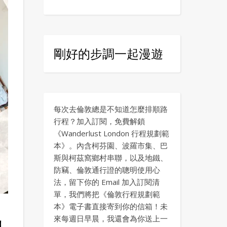
剛好的步調一起漫遊
每次去倫敦總是不知道怎麼排順路
行程？加入訂閱，免費解鎖
《Wanderlust London 行程規劃範
本》。內含柯芬園、波羅市集、巴
斯與柯茲窩鄉村串聯，以及地鐵、
防竊、倫敦通行證的聰明使用心
法，留下你的 Email 加入訂閱清
單，我們將把《倫敦行程規劃範
本》電子書直接寄到你的信箱！未
來每週日早晨，我還會為你送上一
牌