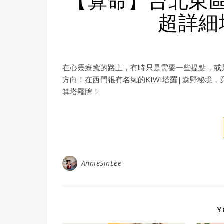
超詳細
在心靈療癒的路上，有時只是需要一些提點，或
方向！在西門很有名氣的KIWI塔羅|森野秘境
算塔羅牌！
AnnieSinLee
Y