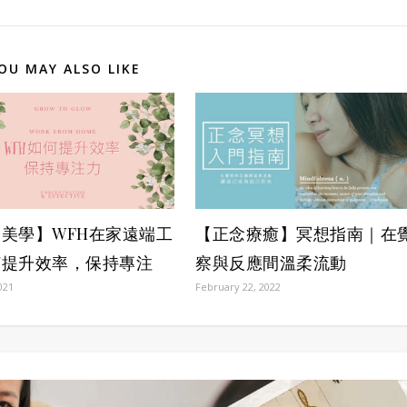
OU MAY ALSO LIKE
【正念療癒】冥想指南｜在
美學】WFH在家遠端工
察與反應間溫柔流動
何提升效率，保持專注
February 22, 2022
021