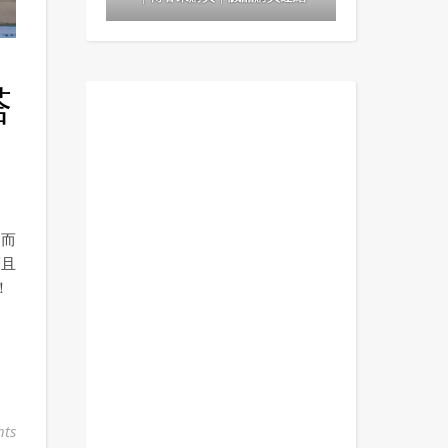
塔
，而
而且
！
ts