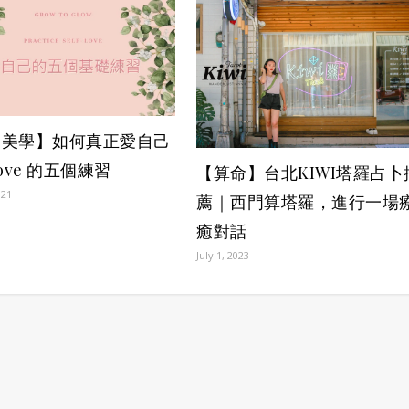
癒美學】如何真正愛自己
-love 的五個練習
【算命】台北KIWI塔羅占卜
021
薦｜西門算塔羅，進行一場
癒對話
July 1, 2023