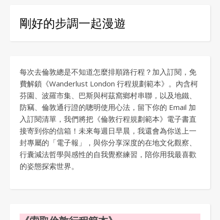
剛好的步調一起漫遊
每次去倫敦總是不知道怎麼排順路行程？加入訂閱，免
費解鎖《Wanderlust London 行程規劃範本》。內含柯
芬園、波羅市集、巴斯與柯茲窩鄉村串聯，以及地鐵、
防竊、倫敦通行證的聰明使用心法，留下你的 Email 加
入訂閱清單，我們將把《倫敦行程規劃範本》電子書直
接寄到你的信箱！未來每週日早晨，我還會為你送上一
封專屬的「電子報」，與你分享深度的在地文化觀察、
行囊減法哲學與感性的自我覺察練習，陪你用我最喜歡
的姿態探索世界。