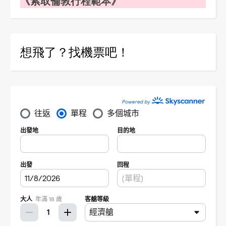
《索取倫敦行程範本》
想飛了？找機票吧！