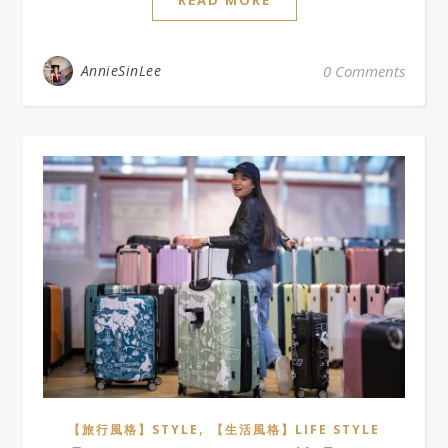
READ MORE
AnnieSinLee
0 Comments
,
【旅行風格】STYLE
【生活風格】LIFE STYLE