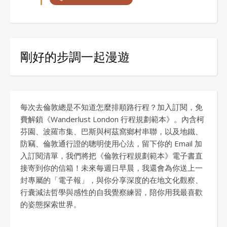
剛好的步調一起漫遊
每次去倫敦總是不知道怎麼排順路行程？加入訂閱，免
費解鎖《Wanderlust London 行程規劃範本》。內含柯
芬園、波羅市集、巴斯與柯茲窩鄉村串聯，以及地鐵、
防竊、倫敦通行證的聰明使用心法，留下你的 Email 加
入訂閱清單，我們將把《倫敦行程規劃範本》電子書直
接寄到你的信箱！未來每週日早晨，我還會為你送上一
封專屬的「電子報」，與你分享深度的在地文化觀察、
行囊減法哲學與感性的自我覺察練習，陪你用我最喜歡
的姿態探索世界。