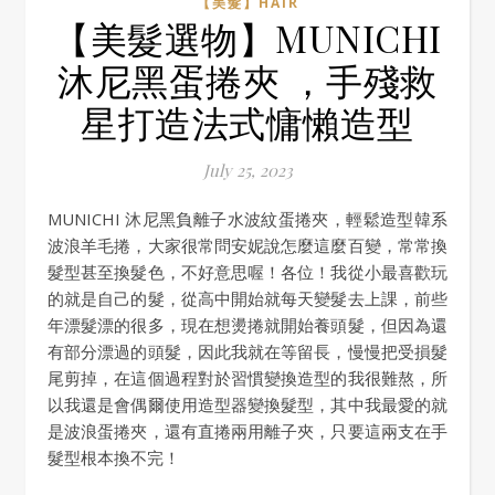
【美髮】HAIR
【美髮選物】MUNICHI
沐尼黑蛋捲夾 ，手殘救
星打造法式慵懶造型
July 25, 2023
MUNICHI 沐尼黑負離子水波紋蛋捲夾，輕鬆造型韓系
波浪羊毛捲，大家很常問安妮說怎麼這麼百變，常常換
髮型甚至換髮色，不好意思喔！各位！我從小最喜歡玩
的就是自己的髮，從高中開始就每天變髮去上課，前些
年漂髮漂的很多，現在想燙捲就開始養頭髮，但因為還
有部分漂過的頭髮，因此我就在等留長，慢慢把受損髮
尾剪掉，在這個過程對於習慣變換造型的我很難熬，所
以我還是會偶爾使用造型器變換髮型，其中我最愛的就
是波浪蛋捲夾，還有直捲兩用離子夾，只要這兩支在手
髮型根本換不完！