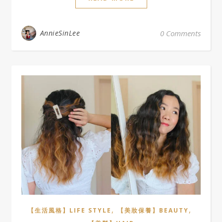
AnnieSinLee
0 Comments
,
,
【生活風格】LIFE STYLE
【美妝保養】BEAUTY