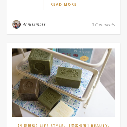
READ MORE
AnnieSinLee
0 Comments
,
,
【生活風格】LIFE STYLE
【美妝保養】BEAUTY