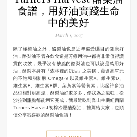
食譜，用好油實踐生命
中的美好
March 1, 2025
除了橄欖油之外，酪梨油也是近年備受矚目的健康好
油，酪梨油不管在飲食還是芳療用油中都有非常值得讚
賞的功效，幾乎沒有缺點的酪梨油也可以說是萬用好
油，酪梨本身有「森林裡的奶油」之美稱，蘊含高單元
的不飽和脂肪酸 Omega-9 以及維生素A、維生素D、
維生素E、維生素B群、葉黃素等營養素，比起許多油
品也相對耐高溫，酪梨油好處多多，使我為之瘋狂，從
沙拉到甜點都能用它完成，我最近吃到喬山生機紐西蘭
Turners Harvest初榨冷壓酪梨油，推薦給大家，也順
便分享我喜歡的酪梨油食譜！