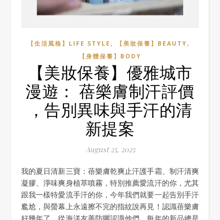
,
,
【生活風格】LIFE STYLE
【美妝保養】BEAUTY
【身體保養】BODY
【美妝保養】優雅城市
漫遊： 蓓樂膚制汗評價
，告別異味與手汗的清
新提案
August 25, 2025
我的夏日清新三寶：蓓樂膚乾爽止汗護手霜、制汗清爽
凝膠、淨味爽身植萃噴霧，特別推薦愛流汗的你，尤其
跟我一樣特愛流手汗的你，今年我們就要一起告別手汗
尷尬，與螢幕上永遠擦不完的指紋說再見！認識蓓樂膚
好幾年了，從海洋友善防曬認識他們，每年的新品總是