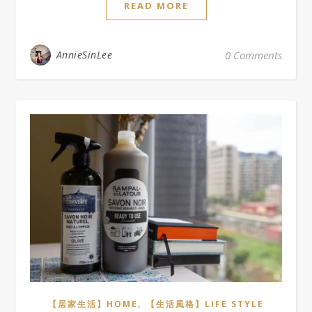
READ MORE
AnnieSinLee
0 Comments
,
【居家生活】HOME
【生活風格】LIFE STYLE