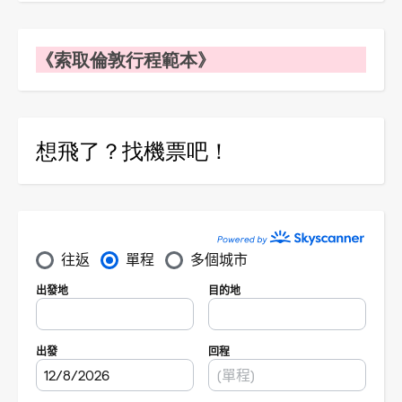
《索取倫敦行程範本》
想飛了？找機票吧！