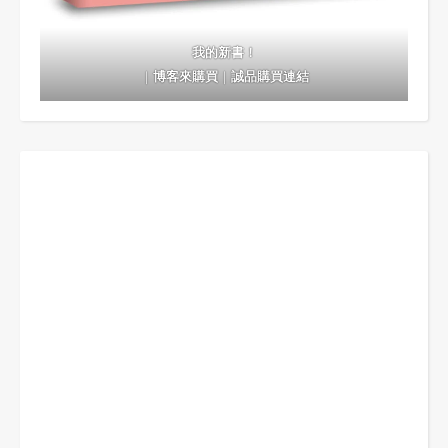
我的新書！
｜
博客來購買
｜
誠品購買連結