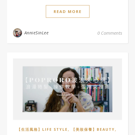
READ MORE
AnnieSinLee
0 Comments
,
,
【生活風格】LIFE STYLE
【美妝保養】BEAUTY