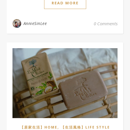
READ MORE
AnnieSinLee
0 Comments
,
【居家生活】HOME
【生活風格】LIFE STYLE