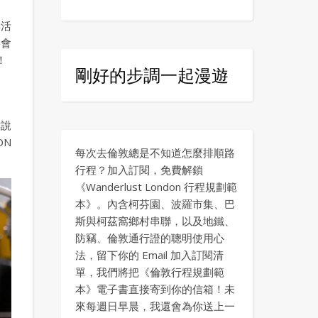
與活
將會
！
剛好的步調一起漫遊
訴說
ON
每次去倫敦總是不知道怎麼排順路
行程？加入訂閱，免費解鎖
《Wanderlust London 行程規劃範
本》。內含柯芬園、波羅市集、巴
斯與柯茲窩鄉村串聯，以及地鐵、
防竊、倫敦通行證的聰明使用心
法，留下你的 Email 加入訂閱清
單，我們將把《倫敦行程規劃範
本》電子書直接寄到你的信箱！未
來每週日早晨，我還會為你送上一