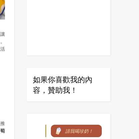
這讓
擇。
盈活
如果你喜歡我的內
容，贊助我！
將推
葡萄
請我喝珍奶！