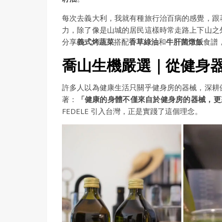
每次去義大利，我就有種旅行治百病的感覺，跟
力，除了像是山城的居民這樣時常走路上下山之
分享
義式烤蔬菜
搭配
香草綠油
和
牛肝菌燉飯
食譜
喬山生機嚴選｜從健身
許多人以為健康生活只關乎健身房的器械，深耕
著：
「健康的身體不僅來自於健身房的器械，更
FEDELE 引入台灣，正是實踐了這個理念。