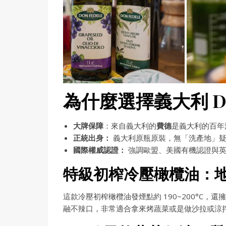
為什麼選擇義大利 DO
大牌保障
：來自義大利的
費德
是義大利的百年
正統出身：
義大利原瓶原裝，無「洗產地」疑
國際權威認證：
強調歐盟、美國有機認證與英國
特級初榨冷壓橄欖油：
這款冷壓初榨橄欖油發煙點約 190~200°C，
融不辣口，非常適合拿來烤蔬菜或是做沙拉或涼