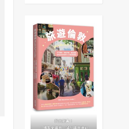
我的新書！
｜
博客來購買
｜
誠品購買連結