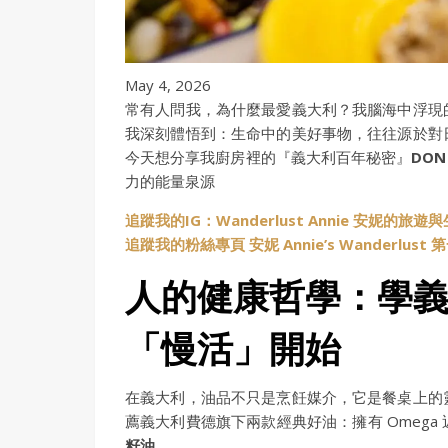
May 4, 2026
常有人問我，為什麼最愛義大利？我腦海中浮現
我深刻體悟到：生命中的美好事物，往往源於對
今天想分享我廚房裡的『義大利百年秘密』
DON
力的能量泉源
追蹤我的IG：Wanderlust Annie 安妮的旅遊
追蹤我的粉絲專頁 安妮 Annie’s Wanderlus
人的健康哲學：學
「慢活」開始
在義大利，油品不只是烹飪媒介，它是餐桌上的
薦義大利費德旗下兩款經典好油：擁有 Omega
籽油
。