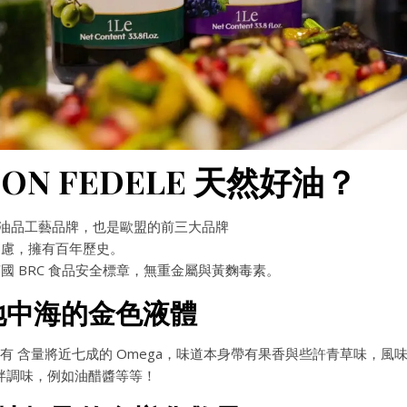
N FEDELE 天然好油？
油品工藝品牌，也是歐盟的前三大品牌
慮，擁有百年歷史。
 BRC 食品安全標章，無重金屬與黃麴毒素。
地中海的金色液體
還擁有 含量將近七成的 Omega，味道本身帶有果香與些許青草味，風
拌調味，例如油醋醬等等！