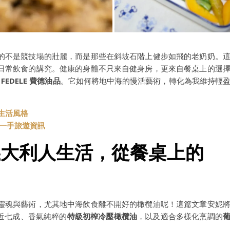
的不是競技場的壯麗，而是那些在斜坡石階上健步如飛的老奶奶。
日常飲食的講究。健康的身體不只來自健身房，更來自餐桌上的選
 FEDELE 費德油品
。它如何將地中海的慢活藝術，轉化為我維持輕
與生活風格
t 第一手旅遊資訊
義大利人生活，從餐桌上的
靈魂與藝術，尤其地中海飲食離不開好的橄欖油呢！這篇文章安妮
 近七成、香氣純粹的
特級初榨冷壓橄欖油
，以及適合多樣化烹調的