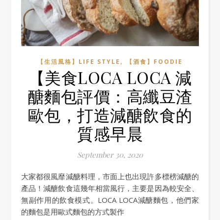
,
【生活風格】LIFE STYLE
【酒食】FOODIE
【美食LOCA LOCA 減
醣麵包評價：高纖豆渣
歐包，打造減醣飲食的
質感早晨
September 30, 2020
大家都很風靡減醣料理，市面上也出現許多標榜減醣的
產品！減醣飲食這幾年相當風行，主要是因為較安全、
無副作用的飲食模式。LOCA LOCA減醣麵包，他們家
的麵包是用歐式麵包的方式製作