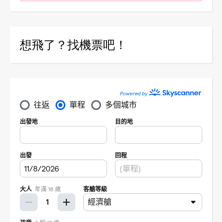
想飛了？找機票吧！