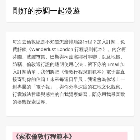
剛好的步調一起漫遊
每次去倫敦總是不知道怎麼排順路行程？加入訂閱，免
費解鎖《Wanderlust London 行程規劃範本》。內含柯
芬園、波羅市集、巴斯與柯茲窩鄉村串聯，以及地鐵、
防竊、倫敦通行證的聰明使用心法，留下你的 Email 加
入訂閱清單，我們將把《倫敦行程規劃範本》電子書直
接寄到你的信箱！未來每週日早晨，我還會為你送上一
封專屬的「電子報」，與你分享深度的在地文化觀察、
行囊減法哲學與感性的自我覺察練習，陪你用我最喜歡
的姿態探索世界。
《索取倫敦行程範本》