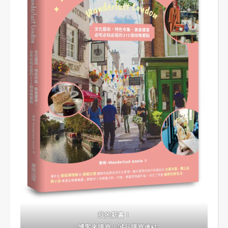
我的新書！
｜
博客來購買
｜
誠品購買連結