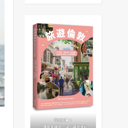
我的新書！
｜
博客來購買
｜
誠品購買連結