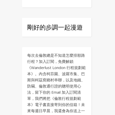
剛好的步調一起漫遊
每次去倫敦總是不知道怎麼排順路
行程？加入訂閱，免費解鎖
《Wanderlust London 行程規劃範
本》。內含柯芬園、波羅市集、巴
斯與柯茲窩鄉村串聯，以及地鐵、
防竊、倫敦通行證的聰明使用心
法，留下你的 Email 加入訂閱清
單，我們將把《倫敦行程規劃範
本》電子書直接寄到你的信箱！未
來每週日早晨，我還會為你送上一