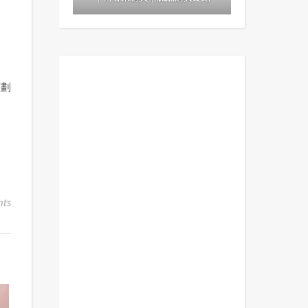
何劃
ts