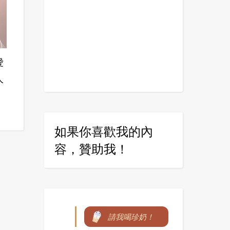
愛
人
如果你喜歡我的內
容，贊助我！
請我喝珍奶！