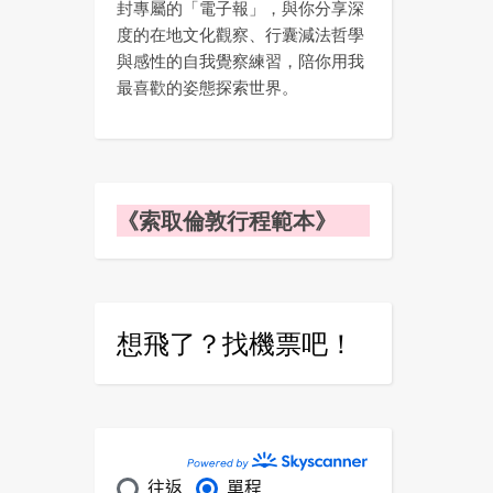
封專屬的「電子報」，與你分享深
度的在地文化觀察、行囊減法哲學
與感性的自我覺察練習，陪你用我
最喜歡的姿態探索世界。
《索取倫敦行程範本》
想飛了？找機票吧！