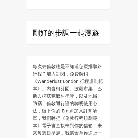
剛好的步調一起漫遊
每次去倫敦總是不知道怎麼排順路
行程？加入訂閱，免費解鎖
《Wanderlust London 行程規劃範
本》。內含柯芬園、波羅市集、巴
斯與柯茲窩鄉村串聯，以及地鐵、
防竊、倫敦通行證的聰明使用心
法，留下你的 Email 加入訂閱清
單，我們將把《倫敦行程規劃範
本》電子書直接寄到你的信箱！未
來每週日早晨，我還會為你送上一