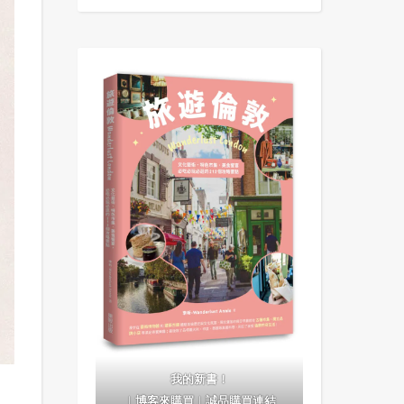
我的新書！
｜
博客來購買
｜
誠品購買連結