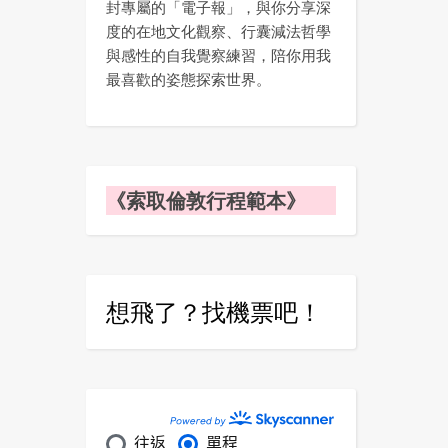
封專屬的「電子報」，與你分享深
度的在地文化觀察、行囊減法哲學
與感性的自我覺察練習，陪你用我
最喜歡的姿態探索世界。
《索取倫敦行程範本》
想飛了？找機票吧！