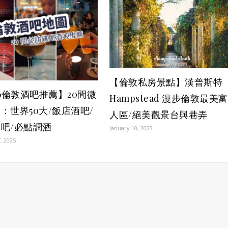
【倫敦私房景點】漢普斯特
26倫敦酒吧推薦】20間微
Hampstead 漫步倫敦最美富
：世界50大/飯店酒吧/
人區/絕美觀景台與巷弄
吧/必點調酒
January 10, 2023
, 2025