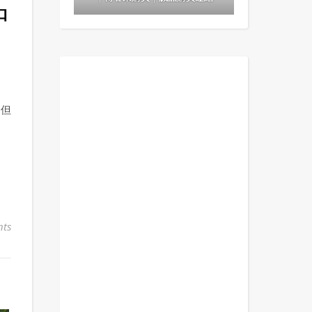
沖
，但
ts