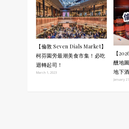
【倫敦 Seven Dials Market】
【20
柯芬園旁最潮美食市集！必吃
醺地圖
迴轉起司！
地下酒
March 1, 2023
January 27