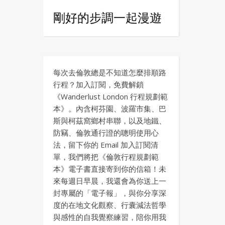
剛好的步調一起漫遊
每次去倫敦總是不知道怎麼排順路
行程？加入訂閱，免費解鎖
《Wanderlust London 行程規劃範
本》。內含柯芬園、波羅市集、巴
斯與柯茲窩鄉村串聯，以及地鐵、
防竊、倫敦通行證的聰明使用心
法，留下你的 Email 加入訂閱清
單，我們將把《倫敦行程規劃範
本》電子書直接寄到你的信箱！未
來每週日早晨，我還會為你送上一
封專屬的「電子報」，與你分享深
度的在地文化觀察、行囊減法哲學
與感性的自我覺察練習，陪你用我