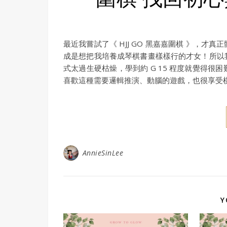
最近我嘗試了《 HJJ GO 黑嘉嘉圍棋 》，
成是想把我培養成琴棋書畫樣樣行的才女！所以
式太過生硬枯燥，學到約 G 15 程度就覺得
喜歡這種需要邏輯推演、動腦的遊戲，也很享受
AnnieSinLee
Y