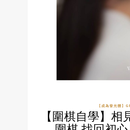
【成為發光體】GR
【圍棋自學】相見恨
圍棋 找回初