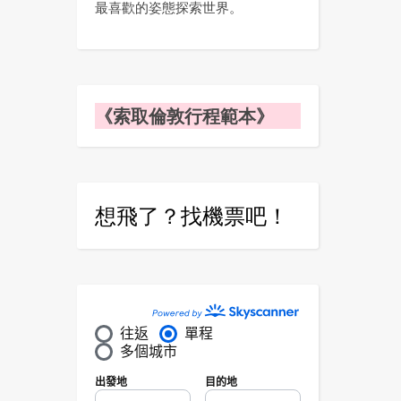
最喜歡的姿態探索世界。
《索取倫敦行程範本》
想飛了？找機票吧！