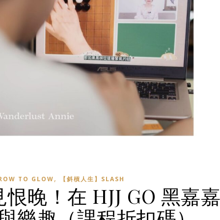
,
OW TO GLOW
【斜槓人生】SLASH
晚！在 HJJ GO 黑嘉
心與樂趣（課程折扣碼）