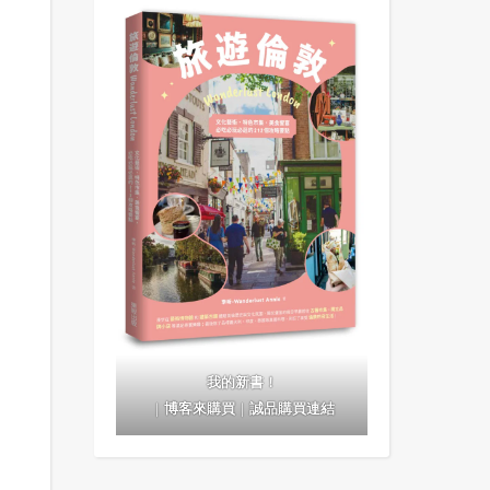
我的新書！
｜
博客來購買
｜
誠品購買連結
嘉