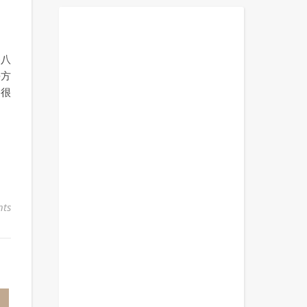
爸八
學方
終很
ts