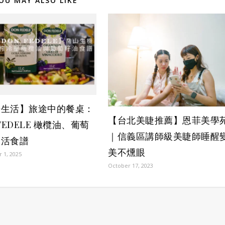
OU MAY ALSO LIKE
房生活】旅途中的餐桌：
【台北美睫推薦】恩菲美學
 FEDELE 橄欖油、葡萄
｜信義區講師級美睫師睡醒
慢活食譜
美不燻眼
 1, 2025
October 17, 2023