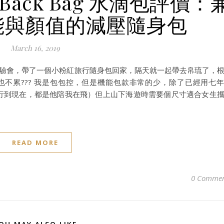
 Back Bag 水滴包評價：
能與顏值的減壓隨身包
March 16, 2019
ck Bag體驗會，帶了一個小粉紅旅行隨身包回家，隔天就一起帶去帛琉了，
不累??? 我是包包控，但是機能包款非常的少，除了已經用七
助旅行到現在，都是他陪我在飛）但上山下海遊時需要個尺寸適合女生
READ MORE
0 Commen