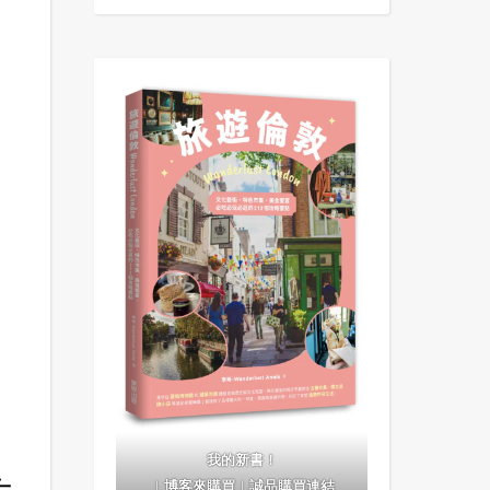
我的新書！
｜
博客來購買
｜
誠品購買連結