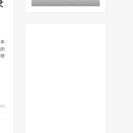
兼
根本
年的
攜帶
ts