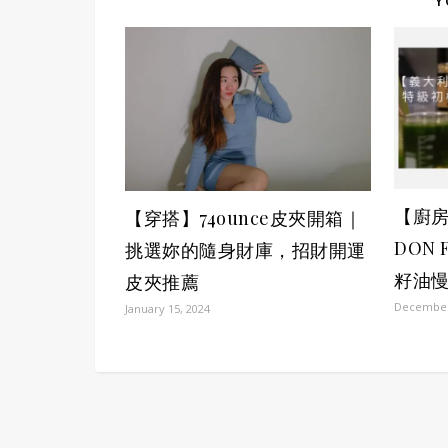
Y
【廚
【穿搭】74ounce皮夾開箱｜
DON
挑選妳的隨身財庫，招財開運
籽油
皮夾推薦
December
January 15, 2024