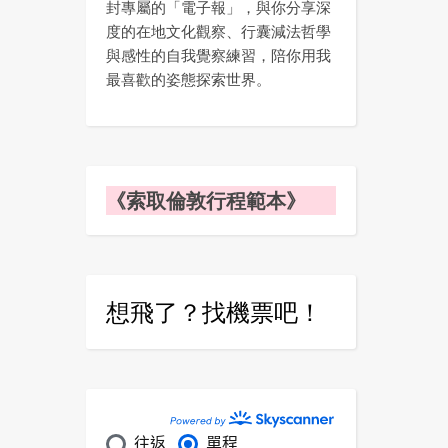
封專屬的「電子報」，與你分享深
度的在地文化觀察、行囊減法哲學
與感性的自我覺察練習，陪你用我
最喜歡的姿態探索世界。
《索取倫敦行程範本》
想飛了？找機票吧！