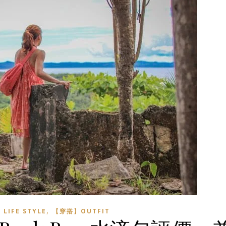
,
IFE STYLE
【穿搭】OUTFIT