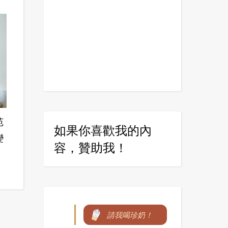
苑
如果你喜歡我的內
變
容，贊助我！
請我喝珍奶！