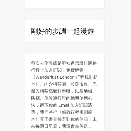
剛好的步調一起漫遊
每次去倫敦總是不知道怎麼排順路
行程？加入訂閱，免費解鎖
《Wanderlust London 行程規劃範
本》。內含柯芬園、波羅市集、巴
斯與柯茲窩鄉村串聯，以及地鐵、
防竊、倫敦通行證的聰明使用心
法，留下你的 Email 加入訂閱清
單，我們將把《倫敦行程規劃範
本》電子書直接寄到你的信箱！未
來每週日早晨，我還會為你送上一