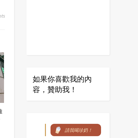
ts
如果你喜歡我的內
容，贊助我！
推
頭
請我喝珍奶！