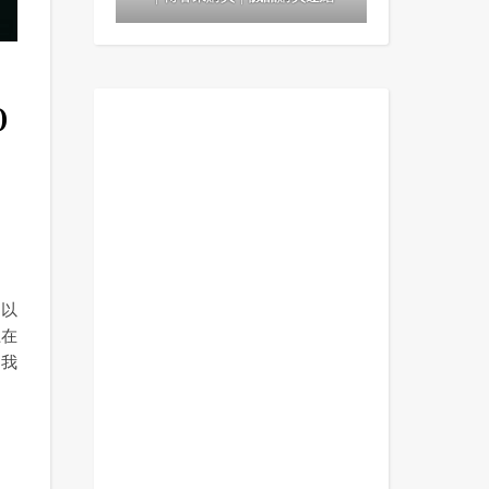
o
裡以
上在
！我