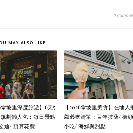
0 Commen
OU MAY ALSO LIKE
26拿坡里深度旅遊】6天5
【2026拿坡里美食】在地人
程規劃懶人包：每日景點
薦必吃清單：百年披薩/ 街
 交通/ 預算花費
小吃/ 海鮮與甜點