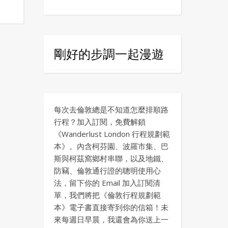
剛好的步調一起漫遊
每次去倫敦總是不知道怎麼排順路
行程？加入訂閱，免費解鎖
《Wanderlust London 行程規劃範
本》。內含柯芬園、波羅市集、巴
斯與柯茲窩鄉村串聯，以及地鐵、
防竊、倫敦通行證的聰明使用心
法，留下你的 Email 加入訂閱清
單，我們將把《倫敦行程規劃範
本》電子書直接寄到你的信箱！未
來每週日早晨，我還會為你送上一