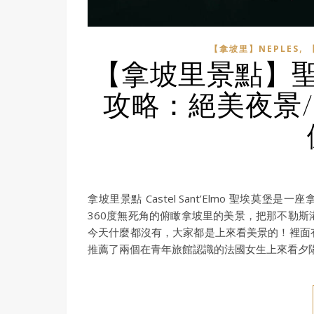
,
【拿坡里】NEPLES
【拿坡里景點】聖埃莫堡
攻略：絕美夜景/ 交
拿坡里景點 Castel Sant’Elmo 聖埃
360度無死角的俯瞰拿坡里的美景，把那不勒
今天什麼都沒有，大家都是上來看美景的！裡面
推薦了兩個在青年旅館認識的法國女生上來看夕