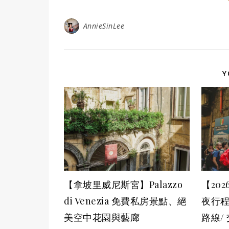
AnnieSinLee
Y
【拿坡里威尼斯宮】Palazzo
【20
di Venezia 免費私房景點、絕
夜行
美空中花園與藝廊
路線/