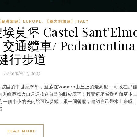
,
【歐洲旅遊】EUROPE
【義大利旅遊】ITALY
 Castel Sant’Elm
通纜車/ Pedamentina
健行步道
December 5, 2023
莫堡是一座拿坡里的中世紀堡壘，坐落在Vomero山丘上的最高點，可以在那
斯港與維蘇威火山通通收進自己的眼皮底下！其實這座城堡裡面基本
有一個小小的美術館可以參觀，跟一間餐廳，建議自己帶水上來喔
陽
READ MORE