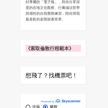
封專屬的「電子報」，與你分享深
度的在地文化觀察、行囊減法哲學
與感性的自我覺察練習，陪你用我
最喜歡的姿態探索世界。
《索取倫敦行程範本》
想飛了？找機票吧！