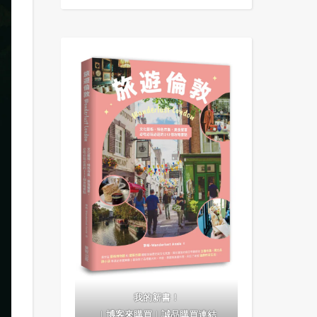
我的新書！
｜
博客來購買
｜
誠品購買連結