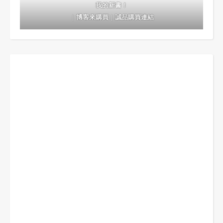
我的新書！
｜
博客來購買
｜
誠品購買連結