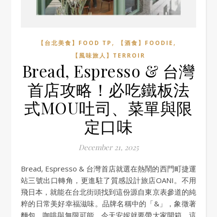
,
,
【台北美食】FOOD TP
【酒食】FOODIE
【風味旅人】TERROIR
Bread, Espresso & 台灣
首店攻略！必吃鐵板法
式MOU吐司、菜單與限
定口味
December 21, 2025
Bread, Espresso & 台灣首店就選在熱鬧的西門町捷運
站三號出口轉角，更進駐了質感設計旅店OANI。不用
飛日本，就能在台北街頭找到這份源自東京表參道的純
粹的日常美好幸福滋味。品牌名稱中的「&」，象徵著
麵包、咖啡與無限可能，今天安妮就要帶大家開箱，這