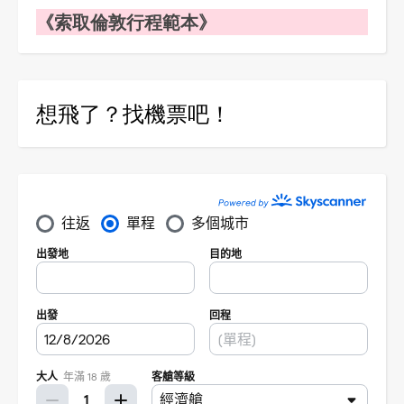
《索取倫敦行程範本》
想飛了？找機票吧！