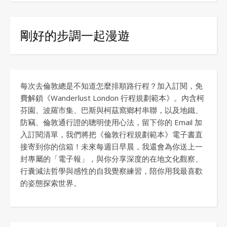
剛好的步調一起漫遊
每次去倫敦總是不知道怎麼排順路行程？加入訂閱，免
費解鎖《Wanderlust London 行程規劃範本》。內含柯
芬園、波羅市集、巴斯與柯茲窩鄉村串聯，以及地鐵、
防竊、倫敦通行證的聰明使用心法，留下你的 Email 加
入訂閱清單，我們將把《倫敦行程規劃範本》電子書直
接寄到你的信箱！未來每週日早晨，我還會為你送上一
封專屬的「電子報」，與你分享深度的在地文化觀察、
行囊減法哲學與感性的自我覺察練習，陪你用我最喜歡
的姿態探索世界。