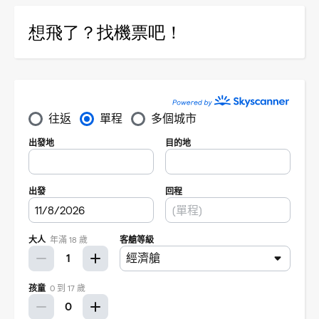
想飛了？找機票吧！