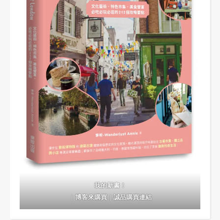
我的新書！
｜
博客來購買
｜
誠品購買連結