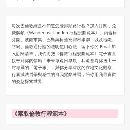
每次去倫敦總是不知道怎麼排順路行程？加入訂閱，免
費解鎖《Wanderlust London 行程規劃範本》。內含柯
芬園、波羅市集、巴斯與柯茲窩鄉村串聯，以及地鐵、
防竊、倫敦通行證的聰明使用心法，留下你的 Email 加
入訂閱清單，我們將把《倫敦行程規劃範本》電子書直
接寄到你的信箱！未來每週日早晨，我還會為你送上一
封專屬的「電子報」，與你分享深度的在地文化觀察、
行囊減法哲學與感性的自我覺察練習，陪你用我最喜歡
的姿態探索世界。
《索取倫敦行程範本》