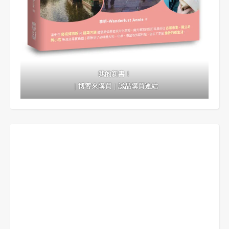
我的新書！
｜
博客來購買
｜
誠品購買連結