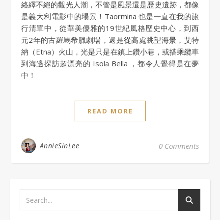
絡繹不絕的觀光人潮，不管是風景還是歷史遺跡，都像
是義大利電影中的場景！Taormina 也是一直在我的旅
行清單中，從華美優雅的19世紀風格歷史中心，到西
元2年的古羅馬希臘劇場，還是從高處眺望海景，艾特
納（Etna）火山，光是只是在鎮上鑽小巷，或搭乘纜車
到海邊探訪超漂亮的 Isola Bella ，都令人覺得是在夢
中！
READ MORE
AnnieSinLee
0 Comments