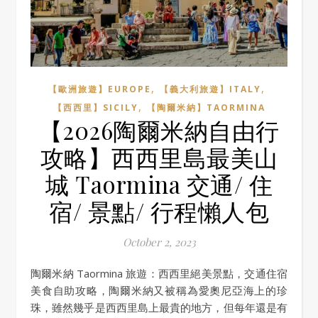
,
,
【歐洲旅遊】EUROPE
【義大利旅遊】ITALY
,
【西西里】SICILY
【陶爾米納】TAORMINA
【2026陶爾米納自由行
攻略】西西里島最美山
城 Taormina 交通/ 住
宿/ 景點/ 行程懶人包
October 2, 2023
陶爾米納 Taormina 旅遊：西西里絕美景點，交通住宿
美食自助攻略，陶爾米納又被稱為愛奧尼亞海上的珍
珠，雖然幾乎是西西里島上最貴的地方，但每年還是有