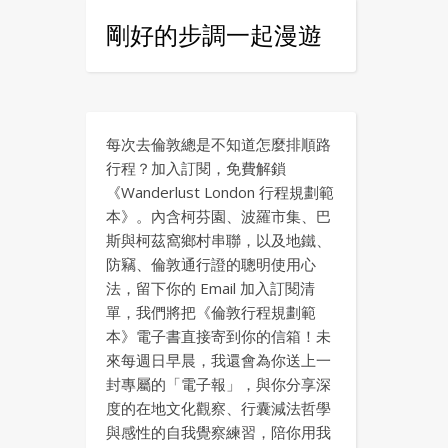
剛好的步調一起漫遊
每次去倫敦總是不知道怎麼排順路
行程？加入訂閱，免費解鎖
《Wanderlust London 行程規劃範
本》。內含柯芬園、波羅市集、巴
斯與柯茲窩鄉村串聯，以及地鐵、
防竊、倫敦通行證的聰明使用心
法，留下你的 Email 加入訂閱清
單，我們將把《倫敦行程規劃範
本》電子書直接寄到你的信箱！未
來每週日早晨，我還會為你送上一
封專屬的「電子報」，與你分享深
度的在地文化觀察、行囊減法哲學
與感性的自我覺察練習，陪你用我