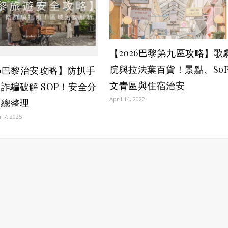
【2026巴黎第九區攻略】歌
院與拉法葉百貨！景點、SoP
26巴黎治安攻略】防扒手
文青區與住宿治安
詐騙破解 SOP！安全分
April 14, 2022
雷總整理
 7, 2025