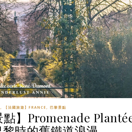
,
,
】
【法國旅遊】FRANCE
巴黎景點
】Promenade Planté
巴黎時的舊鐵道浪漫