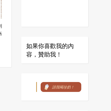
劇
i
如果你喜歡我的內
容，贊助我！
請我喝珍奶！