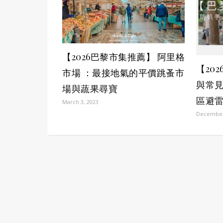
【2026巴黎市集推薦】 阿里格
【20
市場 ：最接地氣的平價跳蚤市
與常見
場與蔬果尋寶
區避
March 3, 2023
December