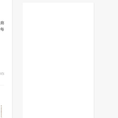
長廊
妙每
ts