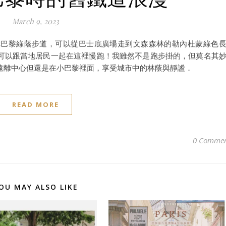
March 9, 2023
你巴黎綠蔭步道，可以從巴士底廣場走到文森森林的勒內杜蒙綠色
全長4.7公里，可以跟當地居民一起在這裡慢跑！我雖然不是跑步掛的，但莫名其
遠離中心但還是在小巴黎裡面，享受城市中的林蔭與靜謐．
READ MORE
0 Commen
OU MAY ALSO LIKE