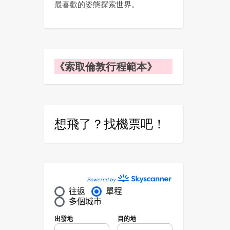
最喜歡的姿態探索世界。
《索取倫敦行程範本》
想飛了？找機票吧！