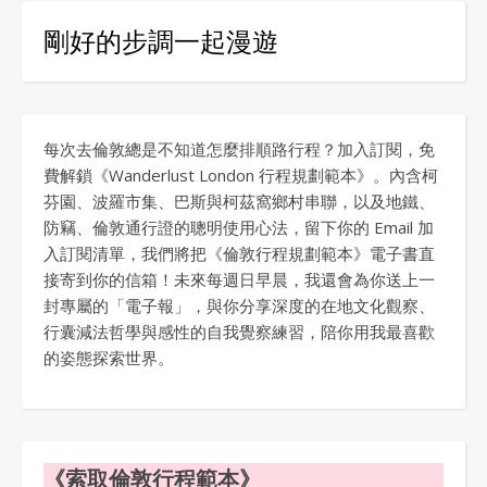
剛好的步調一起漫遊
每次去倫敦總是不知道怎麼排順路行程？加入訂閱，免
費解鎖《Wanderlust London 行程規劃範本》。內含柯
芬園、波羅市集、巴斯與柯茲窩鄉村串聯，以及地鐵、
防竊、倫敦通行證的聰明使用心法，留下你的 Email 加
入訂閱清單，我們將把《倫敦行程規劃範本》電子書直
接寄到你的信箱！未來每週日早晨，我還會為你送上一
封專屬的「電子報」，與你分享深度的在地文化觀察、
行囊減法哲學與感性的自我覺察練習，陪你用我最喜歡
的姿態探索世界。
《索取倫敦行程範本》