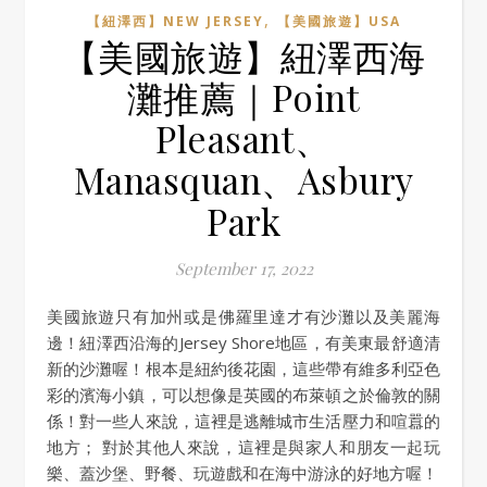
,
【紐澤西】NEW JERSEY
【美國旅遊】USA
【美國旅遊】紐澤西海
灘推薦｜Point
Pleasant、
Manasquan、Asbury
Park
September 17, 2022
美國旅遊只有加州或是佛羅里達才有沙灘以及美麗海
邊！紐澤西沿海的Jersey Shore地區，有美東最舒適清
新的沙灘喔！根本是紐約後花園，這些帶有維多利亞色
彩的濱海小鎮，可以想像是英國的布萊頓之於倫敦的關
係！對一些人來說，這裡是逃離城市生活壓力和喧囂的
地方； 對於其他人來說，這裡是與家人和朋友一起玩
樂、蓋沙堡、野餐、玩遊戲和在海中游泳的好地方喔！