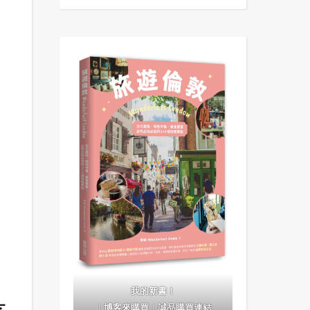
我的新書！
｜
博客來購買
｜
誠品購買連結