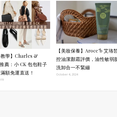
【美妝保養】Aroce’b 艾珞
學】Charles &
控油潔顏霜評價，油性敏弱
h 推薦：小 CK 包包鞋子
洗卸合一不緊繃
，滿額免運直送！
October 4, 2024
019