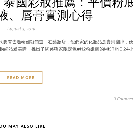
評價】泰國彩妝推薦：平價粉
液、唇膏實測心得
August 5, 2019
E，只要有去過泰國就知道，在藥妝店，他們家的化妝品是賣到翻掉，
站愛美購，推出了網路獨家限定色#N2粉嫩膚的MISTINE 24
READ MORE
0 Commen
OU MAY ALSO LIKE