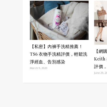
【私密】內褲手洗精推薦！
【網購教
TS6 衣物手洗精評價，輕鬆洗
Keit
淨經血、告別感染
評價
March 9, 2020
June 29, 2