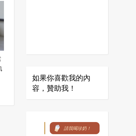
皙
肌
如果你喜歡我的內
容，贊助我！
請我喝珍奶！