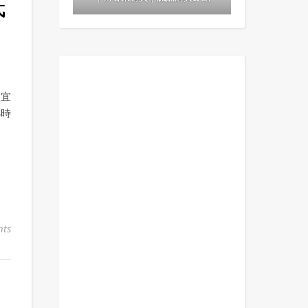
底
便宜
小時
ts