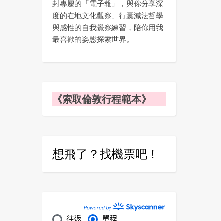
封專屬的「電子報」，與你分享深
度的在地文化觀察、行囊減法哲學
與感性的自我覺察練習，陪你用我
最喜歡的姿態探索世界。
《索取倫敦行程範本》
想飛了？找機票吧！