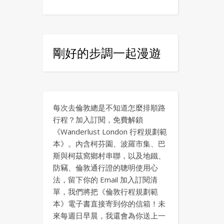
剛好的步調一起漫遊
每次去倫敦總是不知道怎麼排順路
行程？加入訂閱，免費解鎖
《Wanderlust London 行程規劃範
本》。內含柯芬園、波羅市集、巴
斯與柯茲窩鄉村串聯，以及地鐵、
防竊、倫敦通行證的聰明使用心
法，留下你的 Email 加入訂閱清
單，我們將把《倫敦行程規劃範
本》電子書直接寄到你的信箱！未
來每週日早晨，我還會為你送上一