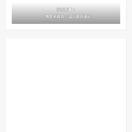
我的新書！
｜
博客來購買
｜
誠品購買連結