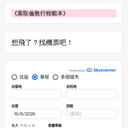
《索取倫敦行程範本》
想飛了？找機票吧！