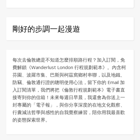
剛好的步調一起漫遊
每次去倫敦總是不知道怎麼排順路行程？加入訂閱，免
費解鎖《Wanderlust London 行程規劃範本》。內含柯
芬園、波羅市集、巴斯與柯茲窩鄉村串聯，以及地鐵、
防竊、倫敦通行證的聰明使用心法，留下你的 Email 加
入訂閱清單，我們將把《倫敦行程規劃範本》電子書直
接寄到你的信箱！未來每週日早晨，我還會為你送上一
封專屬的「電子報」，與你分享深度的在地文化觀察、
行囊減法哲學與感性的自我覺察練習，陪你用我最喜歡
的姿態探索世界。