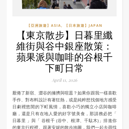
,
【亞洲旅遊】ASIA
【日本旅遊】JAPAN
【東京散步】日暮里纖
維街與谷中銀座散策：
蘋果派與咖啡的谷根千
下町日常
April 11, 2026
厭倦了新宿、澀谷的擁擠與喧囂？如果你跟我一樣喜歡
手作、對布料設計有著狂熱，或是純粹想找個地方感受
日劇裡悠閒的下町風情，喜歡小巧的獨立小店與咖啡
廳，還是只有在地人愛的好字號美食，那請務必把「
日暮里 」與「 谷根千 (谷中、根津、千駄木)」排進你
的東京行程裡。跟著安妮的散步地圖，我們一起去尋找