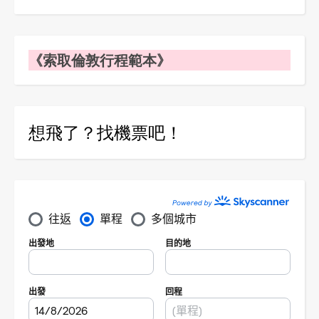
《索取倫敦行程範本》
想飛了？找機票吧！