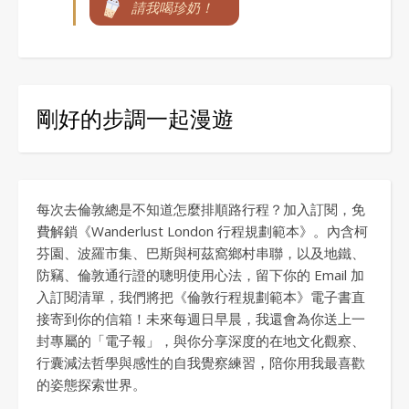
請我喝珍奶！
剛好的步調一起漫遊
每次去倫敦總是不知道怎麼排順路行程？加入訂閱，免
費解鎖《Wanderlust London 行程規劃範本》。內含柯
芬園、波羅市集、巴斯與柯茲窩鄉村串聯，以及地鐵、
防竊、倫敦通行證的聰明使用心法，留下你的 Email 加
入訂閱清單，我們將把《倫敦行程規劃範本》電子書直
接寄到你的信箱！未來每週日早晨，我還會為你送上一
封專屬的「電子報」，與你分享深度的在地文化觀察、
行囊減法哲學與感性的自我覺察練習，陪你用我最喜歡
的姿態探索世界。