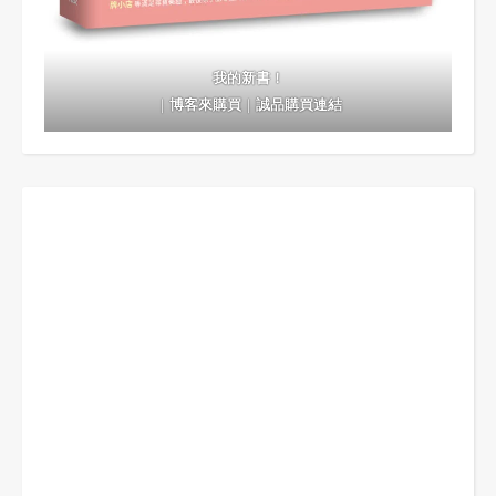
我的新書！
｜
博客來購買
｜
誠品購買連結