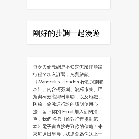
剛好的步調一起漫遊
每次去倫敦總是不知道怎麼排順路
行程？加入訂閱，免費解鎖
《Wanderlust London 行程規劃範
本》。內含柯芬園、波羅市集、巴
斯與柯茲窩鄉村串聯，以及地鐵、
防竊、倫敦通行證的聰明使用心
法，留下你的 Email 加入訂閱清
單，我們將把《倫敦行程規劃範
本》電子書直接寄到你的信箱！未
來每週日早晨，我還會為你送上一