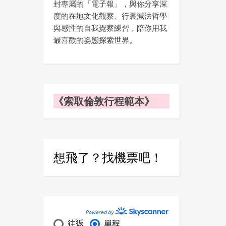
封專屬的「電子報」，與你分享深
度的在地文化觀察、行囊減法哲學
與感性的自我覺察練習，陪你用我
最喜歡的姿態探索世界。
《索取倫敦行程範本》
想飛了？找機票吧！