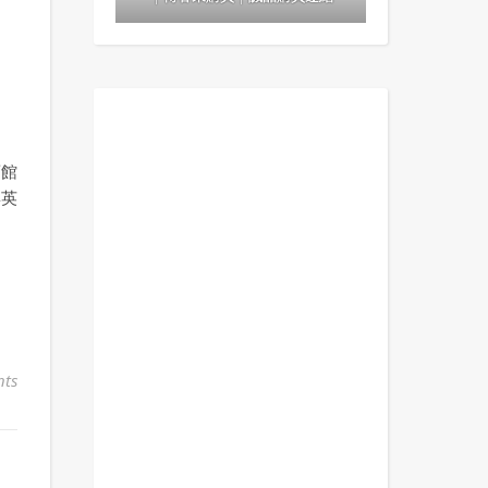
酒館
與英
ts