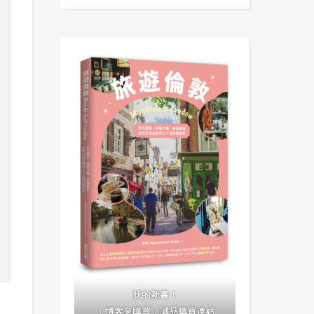
我的新書！
｜
博客來購買
｜
誠品購買連結