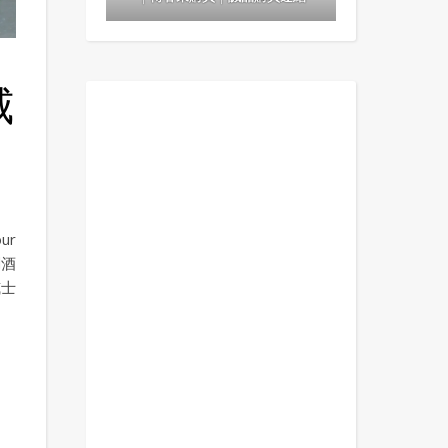
威
ur
調酒
威士