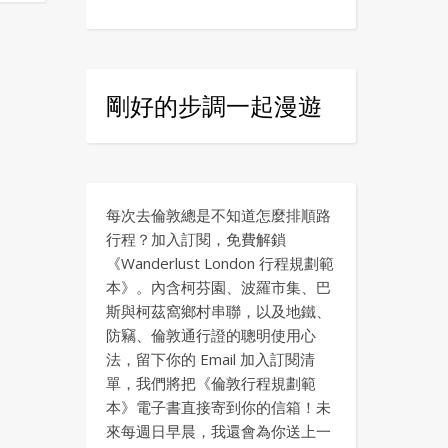
剛好的步調一起漫遊
每次去倫敦總是不知道怎麼排順路
行程？加入訂閱，免費解鎖
《Wanderlust London 行程規劃範
本》。內含柯芬園、波羅市集、巴
斯與柯茲窩鄉村串聯，以及地鐵、
防竊、倫敦通行證的聰明使用心
法，留下你的 Email 加入訂閱清
單，我們將把《倫敦行程規劃範
本》電子書直接寄到你的信箱！未
來每週日早晨，我還會為你送上一