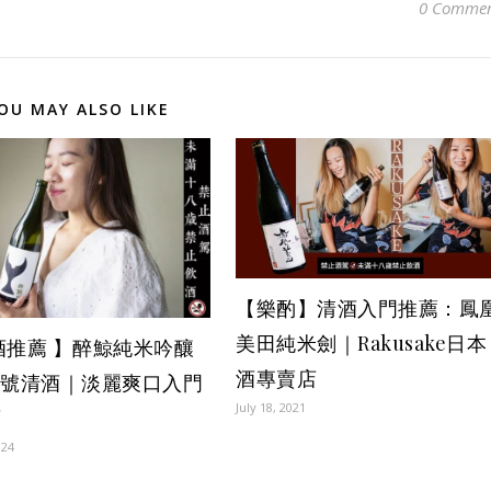
0 Commen
OU MAY ALSO LIKE
【樂酌】清酒入門推薦：鳳
美田純米劍｜Rakusake日本
酒推薦 】醉鯨純米吟釀
酒專賣店
4號清酒｜淡麗爽口入門
July 18, 2021
酒
024