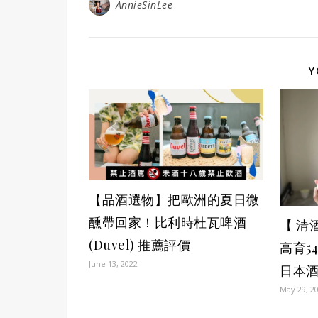
AnnieSinLee
Y
【品酒選物】把歐洲的夏日微
醺帶回家！比利時杜瓦啤酒
【 清
(Duvel) 推薦評價
高育5
June 13, 2022
日本
May 29, 2