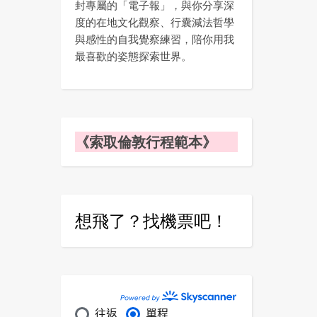
封專屬的「電子報」，與你分享深
度的在地文化觀察、行囊減法哲學
與感性的自我覺察練習，陪你用我
最喜歡的姿態探索世界。
《索取倫敦行程範本》
想飛了？找機票吧！