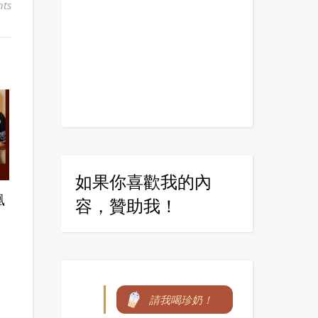
ts
如果你喜歡我的內
凰
容，贊助我！
請我喝珍奶！