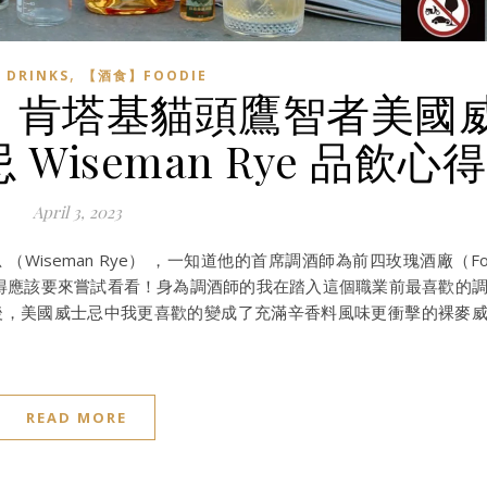
,
DRINKS
【酒食】FOODIE
Owl】肯塔基貓頭鷹智者美國
iseman Rye 品飲心得
April 3, 2023
iseman Rye） ，一知道他的首席調酒師為前四玫瑰酒廠（Fo
不及待覺得應該要來嘗試看看！身為調酒師的我在踏入這個職業前最喜歡的
世界之後，美國威士忌中我更喜歡的變成了充滿辛香料風味更衝擊的裸麥
READ MORE