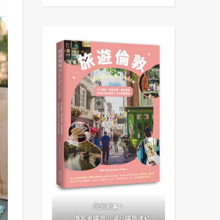
我的新書！
｜
博客來購買
｜
誠品購買連結