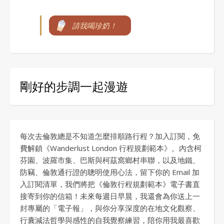
請我喝珍奶！
剛好的步調一起漫遊
每次去倫敦總是不知道怎麼排順路行程？加入訂閱，免
費解鎖《Wanderlust London 行程規劃範本》。內含柯
芬園、波羅市集、巴斯與柯茲窩鄉村串聯，以及地鐵、
防竊、倫敦通行證的聰明使用心法，留下你的 Email 加
入訂閱清單，我們將把《倫敦行程規劃範本》電子書直
接寄到你的信箱！未來每週日早晨，我還會為你送上一
封專屬的「電子報」，與你分享深度的在地文化觀察、
行囊減法哲學與感性的自我覺察練習，陪你用我最喜歡