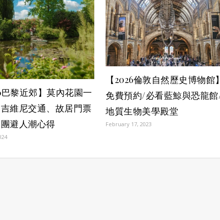
【2026倫敦自然歷史博物館
26巴黎近郊】莫內花園一
免費預約/必看藍鯨與恐龍館
：吉維尼交通、故居門票
地質生物美學殿堂
日團避人潮心得
February 17, 2023
024