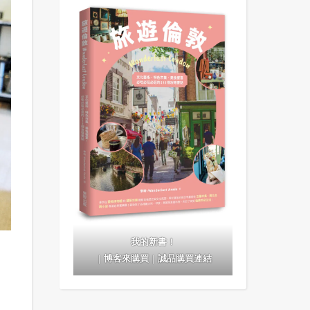
我的新書！
｜
博客來購買
｜
誠品購買連結