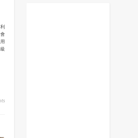
大利
的會
使用
超級
ts