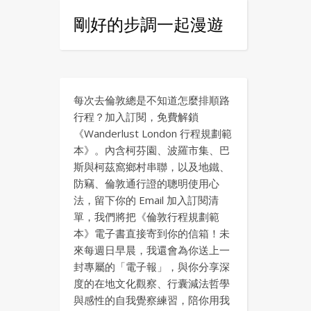
剛好的步調一起漫遊
每次去倫敦總是不知道怎麼排順路
行程？加入訂閱，免費解鎖
《Wanderlust London 行程規劃範
本》。內含柯芬園、波羅市集、巴
斯與柯茲窩鄉村串聯，以及地鐵、
防竊、倫敦通行證的聰明使用心
法，留下你的 Email 加入訂閱清
單，我們將把《倫敦行程規劃範
本》電子書直接寄到你的信箱！未
來每週日早晨，我還會為你送上一
封專屬的「電子報」，與你分享深
度的在地文化觀察、行囊減法哲學
與感性的自我覺察練習，陪你用我