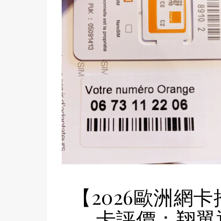
【2026歐洲網卡推
卡評價：翔翼