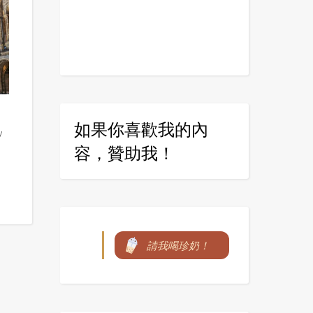
】
如果你喜歡我的內
/
容，贊助我！
請我喝珍奶！