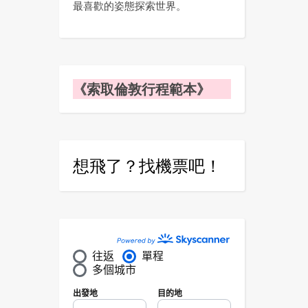
最喜歡的姿態探索世界。
《索取倫敦行程範本》
想飛了？找機票吧！