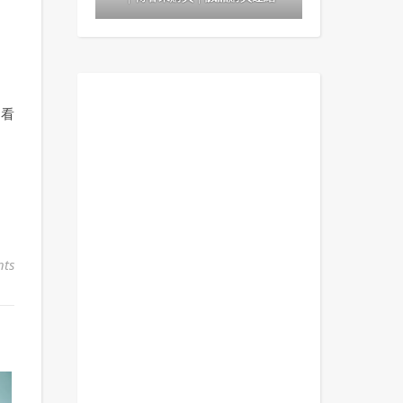
，看
ts