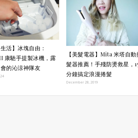
家生活】冰塊自由：
【美髮電器】Mita 米塔自動
ZII 康馳手提製冰機，露
髮器推薦！手殘防燙救星，1
聚會的沁涼神隊友
分鐘搞定浪漫捲髮
024
December 28, 2019