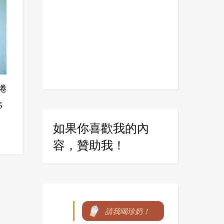
捲
5
如果你喜歡我的內
容，贊助我！
請我喝珍奶！