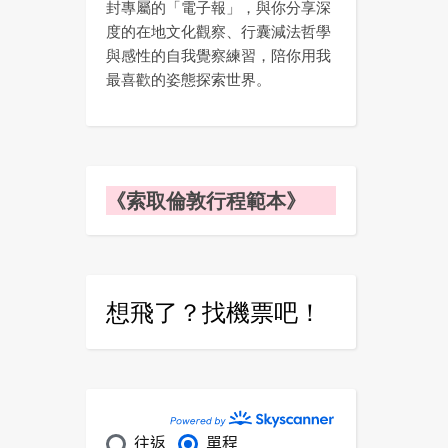
封專屬的「電子報」，與你分享深
度的在地文化觀察、行囊減法哲學
與感性的自我覺察練習，陪你用我
最喜歡的姿態探索世界。
《索取倫敦行程範本》
想飛了？找機票吧！