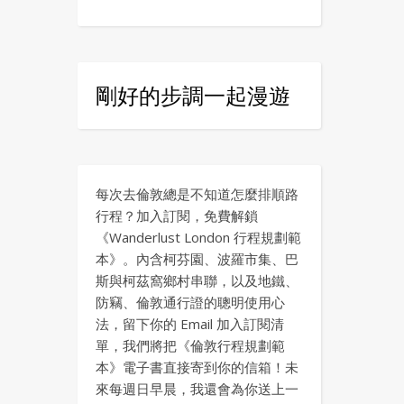
剛好的步調一起漫遊
每次去倫敦總是不知道怎麼排順路
行程？加入訂閱，免費解鎖
《Wanderlust London 行程規劃範
本》。內含柯芬園、波羅市集、巴
斯與柯茲窩鄉村串聯，以及地鐵、
防竊、倫敦通行證的聰明使用心
法，留下你的 Email 加入訂閱清
單，我們將把《倫敦行程規劃範
本》電子書直接寄到你的信箱！未
來每週日早晨，我還會為你送上一