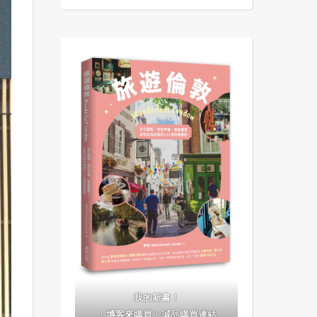
我的新書！
｜
博客來購買
｜
誠品購買連結