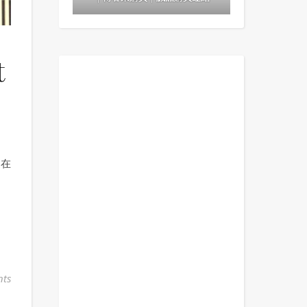
t
連在
ts