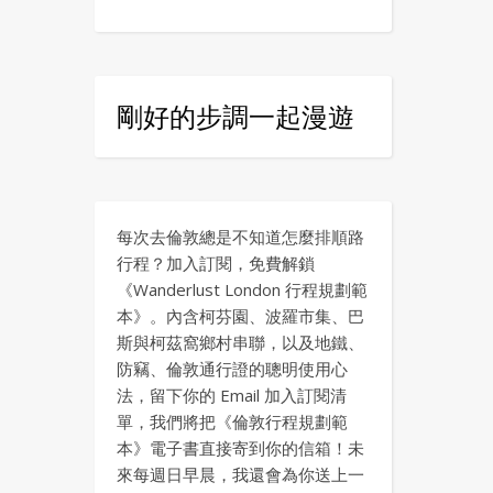
剛好的步調一起漫遊
每次去倫敦總是不知道怎麼排順路
行程？加入訂閱，免費解鎖
《Wanderlust London 行程規劃範
本》。內含柯芬園、波羅市集、巴
斯與柯茲窩鄉村串聯，以及地鐵、
防竊、倫敦通行證的聰明使用心
法，留下你的 Email 加入訂閱清
單，我們將把《倫敦行程規劃範
本》電子書直接寄到你的信箱！未
來每週日早晨，我還會為你送上一