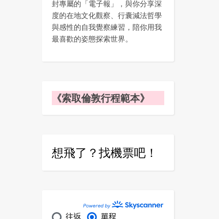
封專屬的「電子報」，與你分享深
度的在地文化觀察、行囊減法哲學
與感性的自我覺察練習，陪你用我
最喜歡的姿態探索世界。
《索取倫敦行程範本》
想飛了？找機票吧！