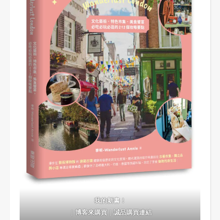
我的新書！
｜
博客來購買
｜
誠品購買連結