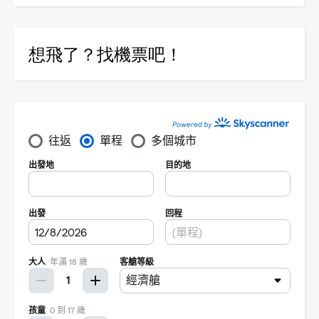
想飛了？找機票吧！