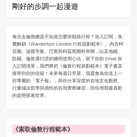
剛好的步調一起漫遊
每次去倫敦總是不知道怎麼排順路行程？加入訂閱，免
費解鎖《Wanderlust London 行程規劃範本》。內含柯
芬園、波羅市集、巴斯與柯茲窩鄉村串聯，以及地鐵、
防竊、倫敦通行證的聰明使用心法，留下你的 Email 加
入訂閱清單，我們將把《倫敦行程規劃範本》電子書直
接寄到你的信箱！未來每週日早晨，我還會為你送上一
封專屬的「電子報」，與你分享深度的在地文化觀察、
行囊減法哲學與感性的自我覺察練習，陪你用我最喜歡
的姿態探索世界。
《索取倫敦行程範本》