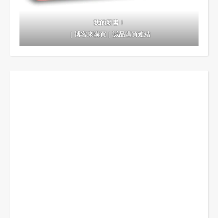
我的新書！
｜
博客來購買
｜
誠品購買連結