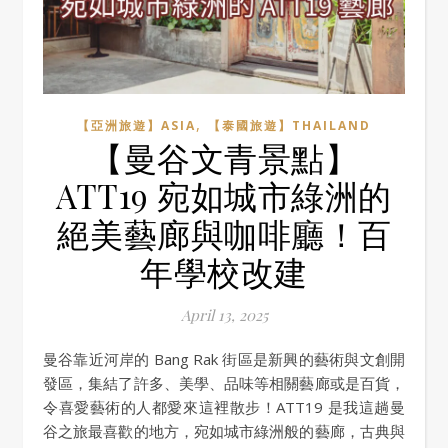
,
【亞洲旅遊】ASIA
【泰國旅遊】THAILAND
【曼谷文青景點】
ATT19 宛如城市綠洲的
絕美藝廊與咖啡廳！百
年學校改建
April 13, 2025
曼谷靠近河岸的 Bang Rak 街區是新興的藝術與文創開
發區，集結了許多、美學、品味等相關藝廊或是百貨，
令喜愛藝術的人都愛來這裡散步！ATT19 是我這趟曼
谷之旅最喜歡的地方，宛如城市綠洲般的藝廊，古典與