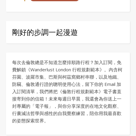
剛好的步調一起漫遊
每次去倫敦總是不知道怎麼排順路行程？加入訂閱，免
費解鎖《Wanderlust London 行程規劃範本》。內含柯
芬園、波羅市集、巴斯與柯茲窩鄉村串聯，以及地鐵、
防竊、倫敦通行證的聰明使用心法，留下你的 Email 加
入訂閱清單，我們將把《倫敦行程規劃範本》電子書直
接寄到你的信箱！未來每週日早晨，我還會為你送上一
封專屬的「電子報」，與你分享深度的在地文化觀察、
行囊減法哲學與感性的自我覺察練習，陪你用我最喜歡
的姿態探索世界。