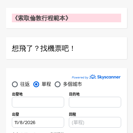
《索取倫敦行程範本》
想飛了？找機票吧！