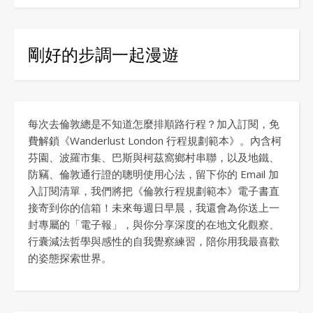
剛好的步調一起漫遊
每次去倫敦總是不知道怎麼排順路行程？加入訂閱，免
費解鎖《Wanderlust London 行程規劃範本》。內含柯
芬園、波羅市集、巴斯與柯茲窩鄉村串聯，以及地鐵、
防竊、倫敦通行證的聰明使用心法，留下你的 Email 加
入訂閱清單，我們將把《倫敦行程規劃範本》電子書直
接寄到你的信箱！未來每週日早晨，我還會為你送上一
封專屬的「電子報」，與你分享深度的在地文化觀察、
行囊減法哲學與感性的自我覺察練習，陪你用我最喜歡
的姿態探索世界。