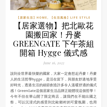
,
【居家生活】HOME
【生活風格】LIFE STYLE
【居家選物】把北歐花
園搬回家！丹麥
GREENGATE 下午茶組
開箱 Hygge 儀式感
June 16, 2022
說到全世界最快樂的國家，大家一定會想起丹麥！丹麥
人的生活哲學hygge，是活在當下，與朋友舒適地享受
好時光，透過生活的細節創造許多令人溫暖舒適的儀式
感！GreenGate這個居家生活品牌正能體現這個哲學！
今年不但在華山開了限定商店，讓我們在不能出國之
祭，可以沉浸式的感受到北歐鄉村的可愛氛圍，也用