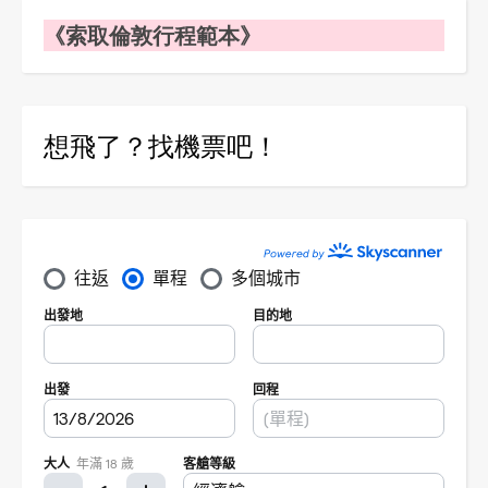
《索取倫敦行程範本》
想飛了？找機票吧！