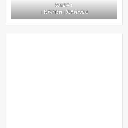
我的新書！
｜
博客來購買
｜
誠品購買連結