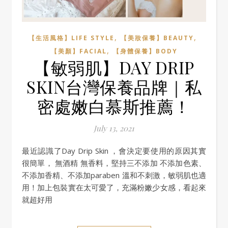
,
,
【生活風格】LIFE STYLE
【美妝保養】BEAUTY
,
【美顏】FACIAL
【身體保養】BODY
【敏弱肌】DAY DRIP
SKIN台灣保養品牌｜私
密處嫩白慕斯推薦！
July 13, 2021
最近認識了Day Drip Skin ，會決定要使用的原因其實
很簡單， 無酒精 無香料，堅持三不添加 不添加色素、
不添加香精、不添加paraben 溫和不刺激，敏弱肌也適
用！加上包裝實在太可愛了，充滿粉嫩少女感，看起來
就超好用