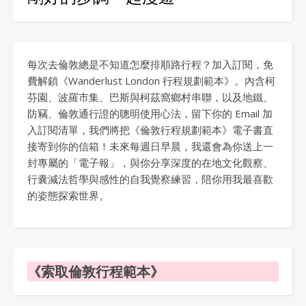
每次去倫敦總是不知道怎麼排順路行程？加入訂閱，免
費解鎖《Wanderlust London 行程規劃範本》。內含柯
芬園、波羅市集、巴斯與柯茲窩鄉村串聯，以及地鐵、
防竊、倫敦通行證的聰明使用心法，留下你的 Email 加
入訂閱清單，我們將把《倫敦行程規劃範本》電子書直
接寄到你的信箱！未來每週日早晨，我還會為你送上一
封專屬的「電子報」，與你分享深度的在地文化觀察、
行囊減法哲學與感性的自我覺察練習，陪你用我最喜歡
的姿態探索世界。
《索取倫敦行程範本》