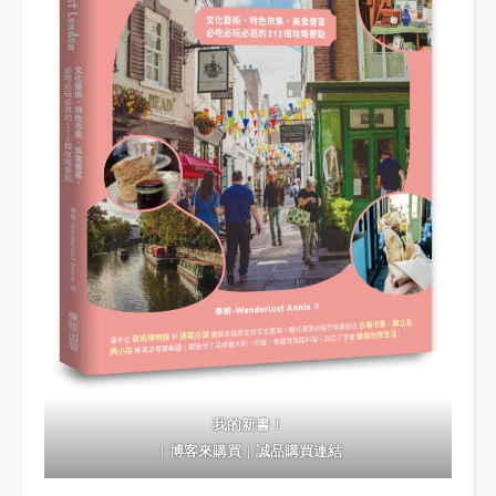
我的新書！
｜
博客來購買
｜
誠品購買連結