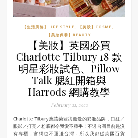
,
,
【生活風格】LIFE STYLE
【美妝】COSME
【美妝保養】BEAUTY
【美妝】英國必買
Charlotte Tilbury 18 款
明星彩妝試色、Pillow
Talk 腮紅開箱與
Harrods 網購教學
February 22, 2022
Charlotte Tilbury應該榮登我最愛的彩妝品牌，口紅／
眼影／打亮／粉底都令我愛不釋手！不過台灣目前是沒
有專櫃，官網也不運送台灣．所以我都從英國百貨