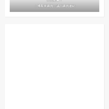
我的新書！
｜
博客來購買
｜
誠品購買連結