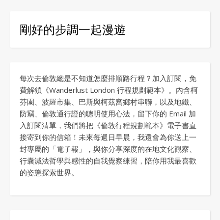
剛好的步調一起漫遊
每次去倫敦總是不知道怎麼排順路行程？加入訂閱，免
費解鎖《Wanderlust London 行程規劃範本》。內含柯
芬園、波羅市集、巴斯與柯茲窩鄉村串聯，以及地鐵、
防竊、倫敦通行證的聰明使用心法，留下你的 Email 加
入訂閱清單，我們將把《倫敦行程規劃範本》電子書直
接寄到你的信箱！未來每週日早晨，我還會為你送上一
封專屬的「電子報」，與你分享深度的在地文化觀察、
行囊減法哲學與感性的自我覺察練習，陪你用我最喜歡
的姿態探索世界。