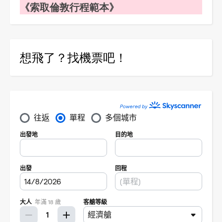
《索取倫敦行程範本》
想飛了？找機票吧！