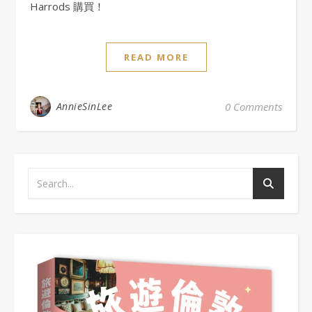
Harrods 購買！
READ MORE
AnnieSinLee
0 Comments