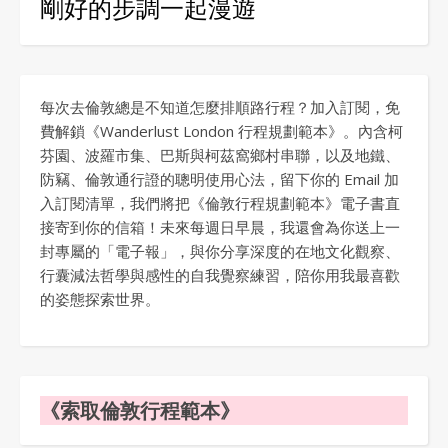
剛好的步調一起漫遊
每次去倫敦總是不知道怎麼排順路行程？加入訂閱，免
費解鎖《Wanderlust London 行程規劃範本》。內含柯
芬園、波羅市集、巴斯與柯茲窩鄉村串聯，以及地鐵、
防竊、倫敦通行證的聰明使用心法，留下你的 Email 加
入訂閱清單，我們將把《倫敦行程規劃範本》電子書直
接寄到你的信箱！未來每週日早晨，我還會為你送上一
封專屬的「電子報」，與你分享深度的在地文化觀察、
行囊減法哲學與感性的自我覺察練習，陪你用我最喜歡
的姿態探索世界。
《索取倫敦行程範本》