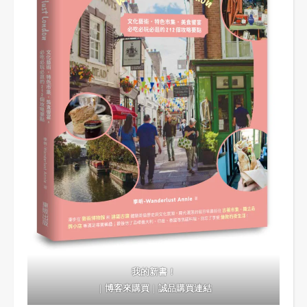
我的新書！
｜
博客來購買
｜
誠品購買連結