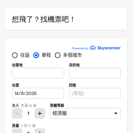
想飛了？找機票吧！