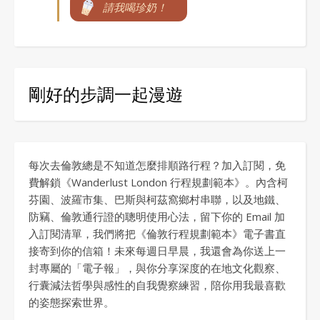
請我喝珍奶！
剛好的步調一起漫遊
每次去倫敦總是不知道怎麼排順路行程？加入訂閱，免
費解鎖《Wanderlust London 行程規劃範本》。內含柯
芬園、波羅市集、巴斯與柯茲窩鄉村串聯，以及地鐵、
防竊、倫敦通行證的聰明使用心法，留下你的 Email 加
入訂閱清單，我們將把《倫敦行程規劃範本》電子書直
接寄到你的信箱！未來每週日早晨，我還會為你送上一
封專屬的「電子報」，與你分享深度的在地文化觀察、
行囊減法哲學與感性的自我覺察練習，陪你用我最喜歡
的姿態探索世界。