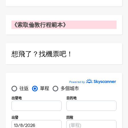
《索取倫敦行程範本》
想飛了？找機票吧！