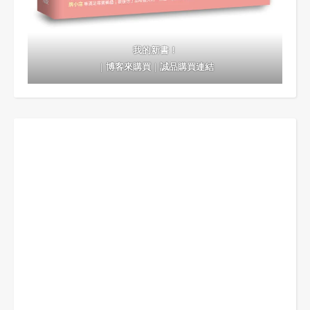
我的新書！
｜
博客來購買
｜
誠品購買連結