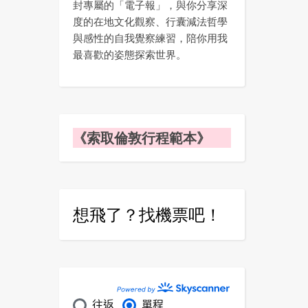
封專屬的「電子報」，與你分享深
度的在地文化觀察、行囊減法哲學
與感性的自我覺察練習，陪你用我
最喜歡的姿態探索世界。
《索取倫敦行程範本》
想飛了？找機票吧！