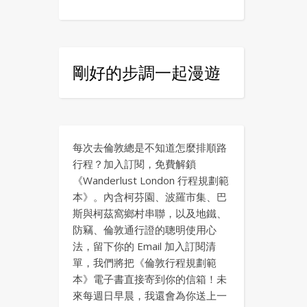
剛好的步調一起漫遊
每次去倫敦總是不知道怎麼排順路
行程？加入訂閱，免費解鎖
《Wanderlust London 行程規劃範
本》。內含柯芬園、波羅市集、巴
斯與柯茲窩鄉村串聯，以及地鐵、
防竊、倫敦通行證的聰明使用心
法，留下你的 Email 加入訂閱清
單，我們將把《倫敦行程規劃範
本》電子書直接寄到你的信箱！未
來每週日早晨，我還會為你送上一