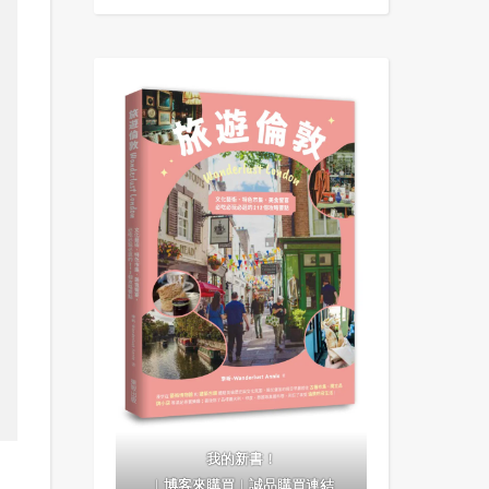
我的新書！
｜
博客來購買
｜
誠品購買連結