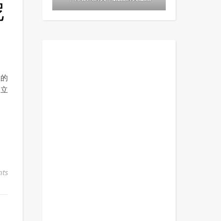
尼
敦的
獨立
ts