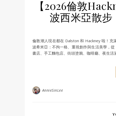
【2026倫敦Ha
波西米亞散步：
倫敦潮人現在都在 Dalston 和 Hackne
波希米亞：不拘一格、重視創作與生活美學，從 Broadway
書店、手工麵包店、街頭塗鴉、咖啡廳、夜生活
AnnieSinLee
Y